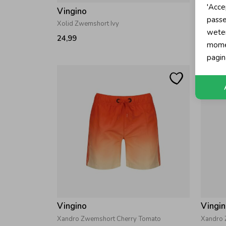
'Acce
Vingino
Vingi
passe
Xolid Zwemshort Ivy
Xilo Zw
wete
24,99
29,99
momen
pagin
Vingino
Vingi
Xandro Zwemshort Cherry Tomato
Xandro 