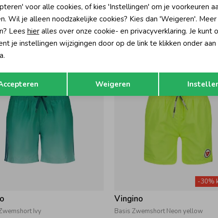
pteren' voor alle cookies, of kies 'Instellingen' om je voorkeuren a
no
Vingino
n. Wil je alleen noodzakelijke cookies? Kies dan 'Weigeren'. Meer
emshort Fresh Yellow
Xilo Zwemshort Cherry Tomato
n? Lees
hier
alles over onze cookie- en privacyverklaring. Je kunt 
29,99
t je instellingen wijzigingen door op de link te klikken onder aan
a.
Opslaan
Terug
Accepteren
Weigeren
Instelle
-30% k
no
Vingino
Zwemshort Ivy
Basis Zwemshort Neon yellow