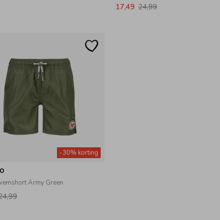
17,49
24,99
-30% korting
no
wemshort Army Green
24,99