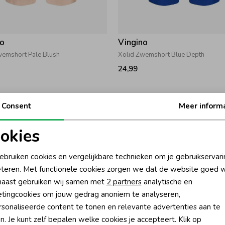
no
Vingino
wemshort Pale Blush
Xolid Zwemshort Blue Depth
24,99
Consent
Meer inform
okies
oodzakelijke cookies
Personalisatie cookies
ebruiken cookies en vergelijkbare technieken om je gebruikservari
teren. Met functionele cookies zorgen we dat de website goed w
nalytische cookies
Marketing cookies
aast gebruiken wij samen met
2 partners
analytische en
tingcookies om jouw gedrag anoniem te analyseren,
sonaliseerde content te tonen en relevante advertenties aan te
n. Je kunt zelf bepalen welke cookies je accepteert. Klik op