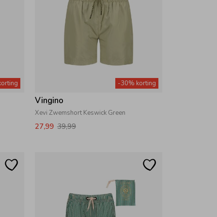
orting
-30% korting
Vingino
Xevi Zwemshort Keswick Green
27,99
39,99