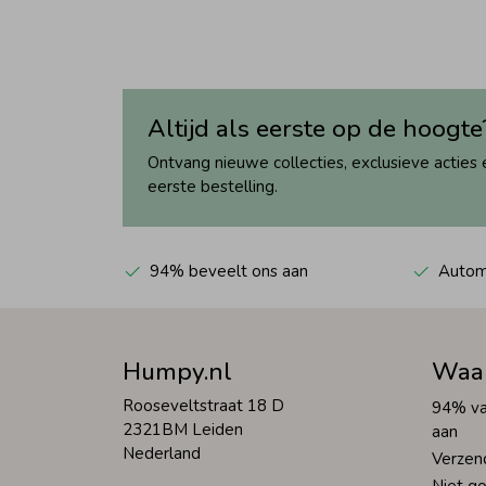
Altijd als eerste op de hoogte
Ontvang nieuwe collecties, exclusieve acties 
eerste bestelling.
94% beveelt ons aan
Automa
Humpy.nl
Waa
Rooseveltstraat 18 D
94% va
2321BM Leiden
aan
Nederland
Verzen
Niet go