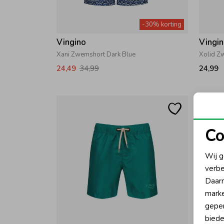
-30% korting
Vingino
Vingi
Xani Zwemshort Dark Blue
Xolid Z
24,49
34,99
24,99
Co
N
Wij g
verbe
A
Daarn
marke
geper
biede