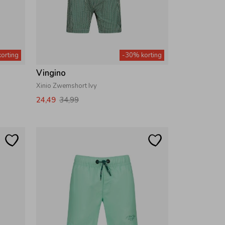
orting
-30% korting
Vingino
Xinio Zwemshort Ivy
24,49
34,99