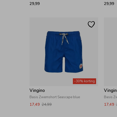
29,99
29,99
-30% korting
Vingino
Vingi
Basis Zwemshort Seascape blue
Basis Z
17,49
24,99
17,49