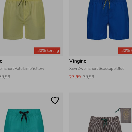
-30% korting
-30% k
no
Vingino
emshort Pale Lime Yellow
Xevi Zwemshort Seascape Blue
39,99
27,99
39,99