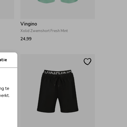
Vingino
Xolid Zwemshort Fresh Mint
24,99
atie
ng te
erkt.