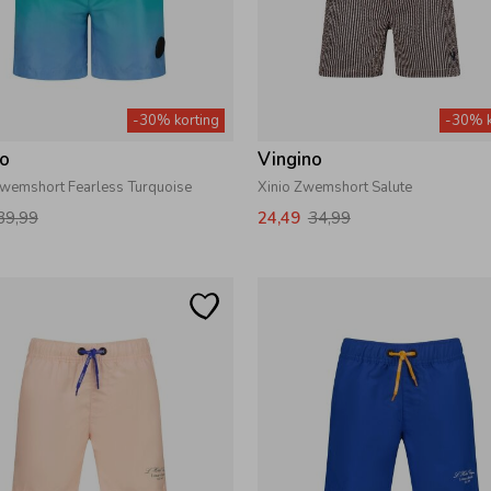
-30% korting
-30% k
no
Vingino
wemshort Fearless Turquoise
Xinio Zwemshort Salute
39,99
24,49
34,99