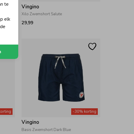
an te
Vingino
Xilo Zwemshort Salute
op elk
29,99
 de
n
orting
-30% korting
Vingino
Basis Zwemshort Dark Blue