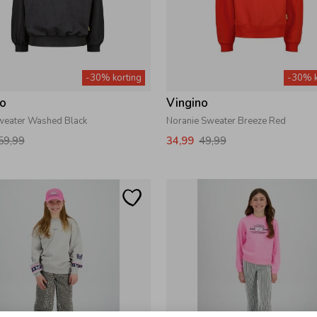
-30% korting
-30% k
no
Vingino
weater Washed Black
Noranie Sweater Breeze Red
59,99
34,99
49,99