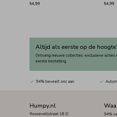
54,99
54,99
Altijd als eerste op de hoogte
Ontvang nieuwe collecties, exclusieve acties 
eerste bestelling.
94% beveelt ons aan
Automa
Humpy.nl
Waa
Rooseveltstraat 18 D
94% va