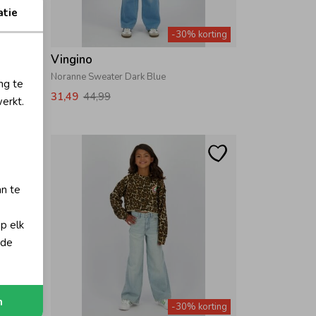
atie
orting
-30% korting
Vingino
Noranne Sweater Dark Blue
ng te
31,49
44,99
erkt.
an te
op elk
 de
n
orting
-30% korting