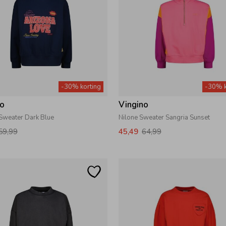
-30% korting
-30% k
no
Vingino
 Sweater Dark Blue
Nilone Sweater Sangria Sunset
59,99
45,49
64,99