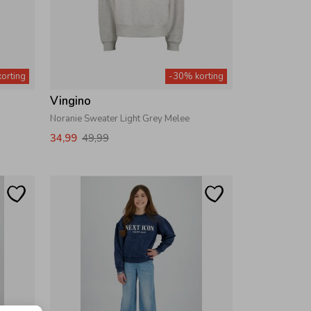
orting
-30% korting
Vingino
Noranie Sweater Light Grey Melee
34,99
49,99