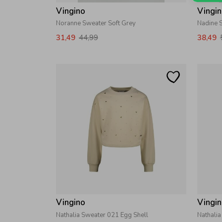
Vingino
Vingi
Noranne Sweater Soft Grey
Nadine S
31,49
44,99
38,49
Vingino
Vingi
Nathalia Sweater 021 Egg Shell
Nathali