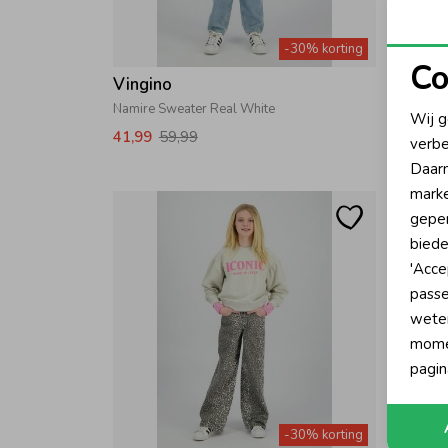
-30% korting
Co
Vingino
Vingi
N
Namire Sweater Real White
Namire 
Wij g
41,99
59,99
41,99
verbe
A
Daarn
marke
geper
biede
'Acce
passe
wete
momen
pagin
-30% korting