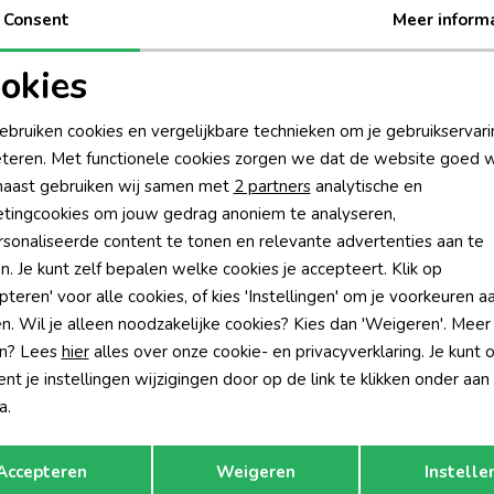
Consent
Meer inform
-30% korting
-30% k
okies
no
Vingino
oodzakelijke cookies
Personalisatie cookies
Sweater Light Grey Melee
Nimma Sweater Neon Pink
ebruiken cookies en vergelijkbare technieken om je gebruikservari
59,99
34,99
49,99
teren. Met functionele cookies zorgen we dat de website goed w
nalytische cookies
Marketing cookies
aast gebruiken wij samen met
2 partners
analytische en
tingcookies om jouw gedrag anoniem te analyseren,
sonaliseerde content te tonen en relevante advertenties aan te
n. Je kunt zelf bepalen welke cookies je accepteert. Klik op
pteren' voor alle cookies, of kies 'Instellingen' om je voorkeuren a
n. Wil je alleen noodzakelijke cookies? Kies dan 'Weigeren'. Meer
n? Lees
hier
alles over onze cookie- en privacyverklaring. Je kunt 
t je instellingen wijzigingen door op de link te klikken onder aan
a.
Opslaan
Terug
Accepteren
Weigeren
Instelle
-30% korting
-30% k