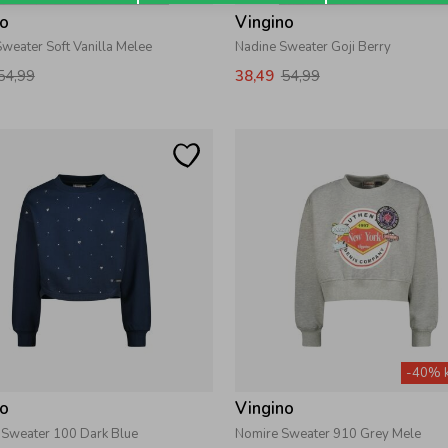
no
Vingino
weater Soft Vanilla Melee
Nadine Sweater Goji Berry
54,99
38,49
54,99
-40% k
no
Vingino
a Sweater 100 Dark Blue
Nomire Sweater 910 Grey Mele