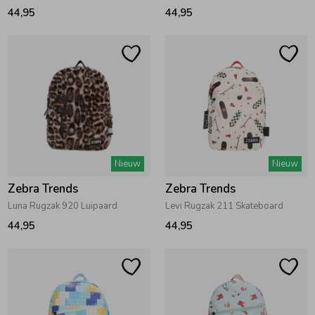
44,95
44,95
Ondergoed
Blouses
Regenkleding &-laarzen
Blazers & Gilets
Zomeraccessoires
Leggings
Kledingaccessoires
Boxpakjes
Nieuw
Nieuw
Zebra Trends
Zebra Trends
Luna Rugzak 920 Luipaard
Levi Rugzak 211 Skateboard
Beenmode
Rompers
44,95
44,95
Ondergoed
Regenkleding &-laarzen