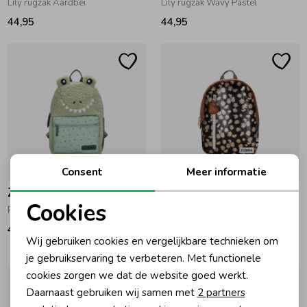
Lily rugzak Aardbei
Lily rugzak Wavy Pastel
44,95
44,95
Consent
Meer informatie
Zebra Trends
Zebra Trends
Cookies
Rugtas Buddie Groen
Rugzak 001 Zwart
Noodzakelijke cookies
44,95
44,95
Wij gebruiken cookies en vergelijkbare technieken om
Personalisatie cookies
je gebruikservaring te verbeteren. Met functionele
cookies zorgen we dat de website goed werkt.
Analytische cookies
Daarnaast gebruiken wij samen met
2 partners