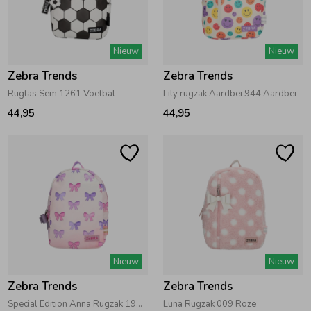
Zwemkleding
Zwemkleding
Cadeaubonnen
Winterjassen
Zwemvesten & Zwembandjes
Winterjassen
Nieuw
Nieuw
Jassen
Jassen
Haaraccessoires
Zomerjassen
Zomerjassen
Zebra Trends
Zebra Trends
Rugtas Sem 1261 Voetbal
Lily rugzak Aardbei 944 Aardbei
Vesten
Vesten
Kledingaccessoires
44,95
44,95
Overhemden
Overhemden
Babyaccessoires
Colberts & Gilets
Jurken
Verzorgingsproducten
Boxpakjes
Rokken & Skorts
Beenmode
Nieuw
Nieuw
Zebra Trends
Zebra Trends
Rompers
Jumpsuits
Winteraccessoires
Special Edition Anna Rugzak 195 Multi
Luna Rugzak 009 Roze