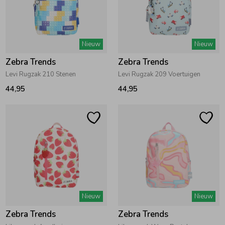
Zomeraccessoires
Nieuw
Nieuw
Kledingaccessoires
Zebra Trends
Zebra Trends
Levi Rugzak 210 Stenen
Levi Rugzak 209 Voertuigen
Beenmode
44,95
44,95
Winteraccessoires
Nieuw
Nieuw
Zebra Trends
Zebra Trends