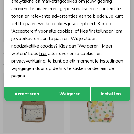
Marketing cookies
analytische en marketingcookies om jouw gedrag
anoniem te analyseren, gepersonaliseerde content te
tonen en relevante advertenties aan te bieden. Je kunt
zelf bepalen welke cookies je accepteert. Klik op
'Accepteren' voor alle cookies, of kies 'Instellingen' om
je voorkeuren aan te passen. Wil je alleen
noodzakelijke cookies? Kies dan 'Weigeren'. Meer
Zebra Trends
Zebra Trends
weten? Lees
hier
alles over onze cookie- en
Zebra Maan Rugzak 043 Beige
Rugtas 023 Green
privacyverklaring. Je kunt op elk moment je instellingen
39,95
24,95
wijzigingen door op de link te klikken onder aan de
pagina.
Opslaan
Terug
Accepteren
Weigeren
Instellen