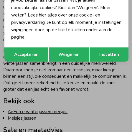
je voorkeuren aan te passen. Wil je alleen
AirForce heeft binnen meisjesjassen een herkenbare
uitstraling die modebewust oogt zonder onpraktisch te
noodzakelijke cookies? Kies dan 'Weigeren'. Meer
worden. Dat is juist prettig voor ouders die een jas zoeken die
weten? Lees
hier
alles over onze cookie- en
niet alleen mooi is op het moment van kopen, maar ook
privacyverklaring. Je kunt op elk moment je instellingen
daarna makkelijk blijft in dagelijks gebruik. Het merk voelt
wijzigingen door op de link te klikken onder aan de
stoer en verzorgd tegelijk, waardoor het goed aansluit bij
pagina.
meisjes die een jas willen met uitstraling én comfort.
Opslaan
Terug
Binnen deze categorie komt dat extra sterk naar voren
Accepteren
Weigeren
Instellen
doordat AirForce modellen zoals bomberjacks, parka’s en
winterjassen samenbrengt in een duidelijke merkwereld.
Daardoor shop je niet zomaar een losse jas, maar kies je
binnen een stijl die consequent en makkelijk te combineren is.
Dat geeft meer zekerheid bij je keuze en maakt de kans
groter dat een jas echt een favoriet wordt.
Bekijk ook
AirForce winterjassen meisjes
Meisjes jassen
Sale en maatadvies