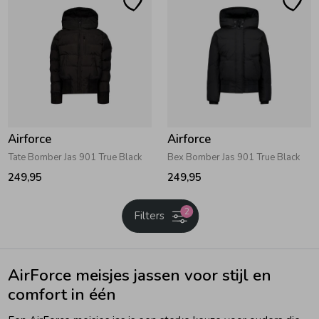
Zwemkleding
Zwemkleding
Cadeaubonnen
Winterjassen
Zwemvesten & Zwembandjes
Winterjassen
Jassen
Jassen
Haaraccessoires
Zomerjassen
Zomerjassen
Vesten
Vesten
Kledingaccessoires
Airforce
Airforce
Tate Bomber Jas 901 True Black
Bex Bomber Jas 901 True Black
Overhemden
Overhemden
Babyaccessoires
249,95
249,95
Colberts & Gilets
Jurken
Verzorgingsproducten
2
Filters
Boxpakjes
Rokken & Skorts
Beenmode
AirForce meisjes jassen voor stijl en
comfort in één
Rompers
Jumpsuits
Winteraccessoires