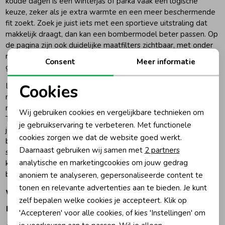
koude dagen is een winterjas of parka vaak een logische
keuze, zeker als je extra warmte en een meer beschermende
Zomeraccessoires
fit zoekt. Zoek je juist iets met een sportieve uitstraling dat
makkelijk draagt, dan kan een bombermodel beter passen. Op
de pagina zijn ook duidelijke maatfilters zichtbaar, met onder
Kledingaccessoires
meer maten 128, 140, 152, 164 en 176, wat helpt om sneller
Consent
Meer informatie
gericht te kiezen.
Cookies
Let daarnaast op kleur en combineerbaarheid. Donkere en
Beenmode
neutrale tinten zijn vaak praktisch in dagelijks gebruik en
Noodzakelijke cookies
maken het makkelijker om meerdere outfits samen te stellen.
Wij gebruiken cookies en vergelijkbare technieken om
Twijfel je tussen twee modellen, kijk dan vooral naar wat
Winteraccessoires
Personalisatie cookies
je gebruikservaring te verbeteren. Met functionele
jouw kind het vaakst draagt: een langere jas geeft vaak meer
cookies zorgen we dat de website goed werkt.
beschutting, terwijl een korter model juist weer vrij en
Analytische cookies
Daarnaast gebruiken wij samen met
2 partners
sportief aanvoelt. Met goed maatadvies en een duidelijke
Marketing cookies
analytische en marketingcookies om jouw gedrag
keuze op gebruiksmoment shop je sneller een jas waar je echt
blij mee bent.
anoniem te analyseren, gepersonaliseerde content te
tonen en relevante advertenties aan te bieden. Je kunt
Waarom AirForce goed werkt binnen
zelf bepalen welke cookies je accepteert. Klik op
meisjesjassen
'Accepteren' voor alle cookies, of kies 'Instellingen' om