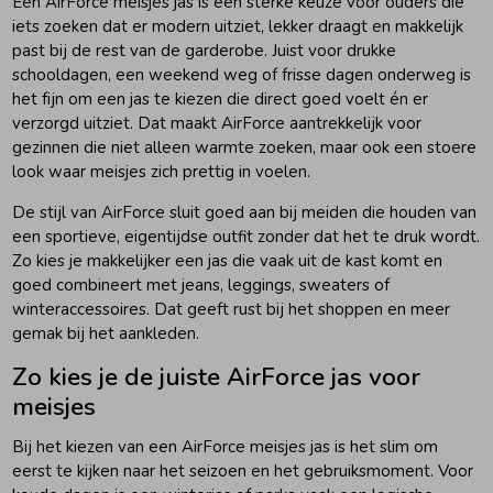
Een AirForce meisjes jas is een sterke keuze voor ouders die
iets zoeken dat er modern uitziet, lekker draagt en makkelijk
Ondergoed
Blouses
past bij de rest van de garderobe. Juist voor drukke
schooldagen, een weekend weg of frisse dagen onderweg is
het fijn om een jas te kiezen die direct goed voelt én er
Regenkleding &-laarzen
Blazers & Gilets
verzorgd uitziet. Dat maakt AirForce aantrekkelijk voor
gezinnen die niet alleen warmte zoeken, maar ook een stoere
look waar meisjes zich prettig in voelen.
Zomeraccessoires
Leggings
De stijl van AirForce sluit goed aan bij meiden die houden van
een sportieve, eigentijdse outfit zonder dat het te druk wordt.
Kledingaccessoires
Boxpakjes
Zo kies je makkelijker een jas die vaak uit de kast komt en
goed combineert met jeans, leggings, sweaters of
winteraccessoires. Dat geeft rust bij het shoppen en meer
Beenmode
Rompers
gemak bij het aankleden.
Zo kies je de juiste AirForce jas voor
Ondergoed
meisjes
Bij het kiezen van een AirForce meisjes jas is het slim om
eerst te kijken naar het seizoen en het gebruiksmoment. Voor
Regenkleding &-laarzen