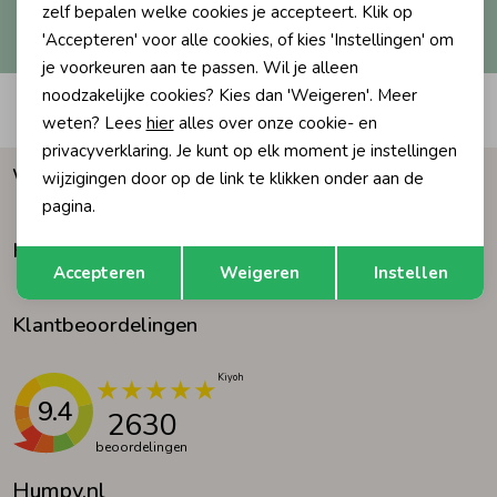
Hoe we met je data omgaan? Bekijk dit in onze
zelf bepalen welke cookies je accepteert. Klik op
privacyverklaring.
'Accepteren' voor alle cookies, of kies 'Instellingen' om
Ondergoed
Blouses
je voorkeuren aan te passen. Wil je alleen
noodzakelijke cookies? Kies dan 'Weigeren'. Meer
Automatisch sparen voor korting
Regenkleding &-laarzen
Blazers & Gilets
weten? Lees
hier
alles over onze cookie- en
privacyverklaring. Je kunt op elk moment je instellingen
Waarom Humpy?
wijzigingen door op de link te klikken onder aan de
Zomeraccessoires
Leggings
pagina.
Klantenservice
Opslaan
Terug
Kledingaccessoires
Boxpakjes
Accepteren
Weigeren
Instellen
Klantbeoordelingen
Beenmode
Rompers
Ondergoed
9.4
2630
beoordelingen
Regenkleding &-laarzen
Humpy.nl