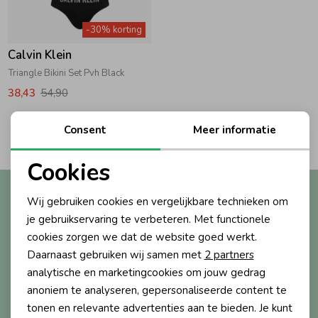
Zwemkleding
Zwemkleding
Cadeaubonnen
Winterjassen
Zwemvesten & Zwembandjes
Winterjassen
-30% korting
Calvin Klein
Jassen
Jassen
Haaraccessoires
Zomerjassen
Zomerjassen
Triangle Bikini Set Pvh Black
38,43
54,90
Vesten
Vesten
Kledingaccessoires
2
Consent
Meer informatie
Filters
Overhemden
Overhemden
Babyaccessoires
Cookies
Noodzakelijke cookies
Altijd als eerste op de hoogte?
Wij gebruiken cookies en vergelijkbare technieken om
Colberts & Gilets
Jurken
Verzorgingsproducten
Personalisatie cookies
Ontvang nieuwe collecties, exclusieve acties én direct
je gebruikservaring te verbeteren. Met functionele
10% korting* op je eerste bestelling.
cookies zorgen we dat de website goed werkt.
Analytische cookies
Boxpakjes
Rokken & Skorts
Beenmode
Daarnaast gebruiken wij samen met
2 partners
Marketing cookies
analytische en marketingcookies om jouw gedrag
anoniem te analyseren, gepersonaliseerde content te
Aanmelden
Rompers
Jumpsuits
Winteraccessoires
tonen en relevante advertenties aan te bieden. Je kunt