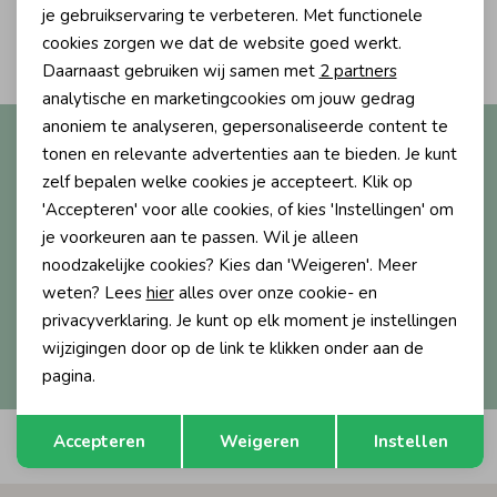
Personalisatie cookies
je gebruikservaring te verbeteren. Met functionele
2
Ondergoed
Blouses
cookies zorgen we dat de website goed werkt.
Filters
Analytische cookies
Daarnaast gebruiken wij samen met
2 partners
Marketing cookies
analytische en marketingcookies om jouw gedrag
Regenkleding &-laarzen
Blazers & Gilets
anoniem te analyseren, gepersonaliseerde content te
Altijd als eerste op de hoogte?
tonen en relevante advertenties aan te bieden. Je kunt
Ontvang nieuwe collecties, exclusieve acties én direct
zelf bepalen welke cookies je accepteert. Klik op
Zomeraccessoires
Leggings
10% korting* op je eerste bestelling.
'Accepteren' voor alle cookies, of kies 'Instellingen' om
je voorkeuren aan te passen. Wil je alleen
Kledingaccessoires
Boxpakjes
noodzakelijke cookies? Kies dan 'Weigeren'. Meer
weten? Lees
hier
alles over onze cookie- en
Aanmelden
privacyverklaring. Je kunt op elk moment je instellingen
Beenmode
Rompers
wijzigingen door op de link te klikken onder aan de
Hoe we met je data omgaan? Bekijk dit in onze
privacyverklaring.
pagina.
Ondergoed
Opslaan
Terug
Accepteren
Weigeren
Instellen
Automatisch sparen voor korting
Regenkleding &-laarzen