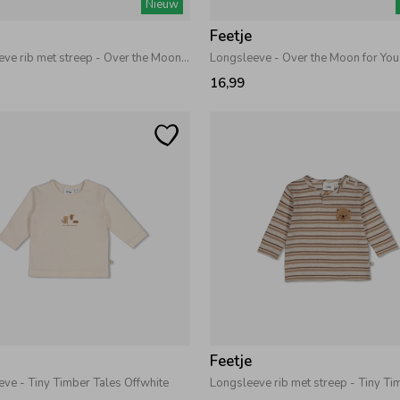
Nieuw
Feetje
Longsleeve rib met streep - Over the Moon for You Taupe
16,99
Feetje
ve - Tiny Timber Tales Offwhite