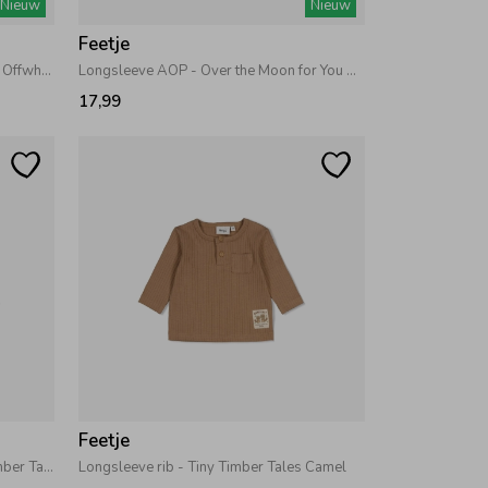
Nieuw
Nieuw
Feetje
Longsleeve - Over the Moon for You Offwhite
Longsleeve AOP - Over the Moon for You Offwhite melange
17,99
Feetje
Longsleeve rib met streep - Tiny Timber Tales Grijs melange
Longsleeve rib - Tiny Timber Tales Camel