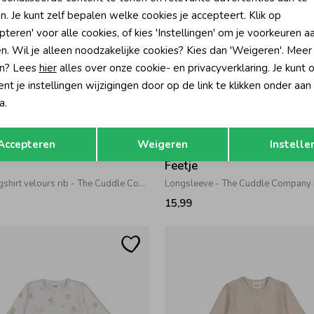
n. Je kunt zelf bepalen welke cookies je accepteert. Klik op
pteren' voor alle cookies, of kies 'Instellingen' om je voorkeuren a
n. Wil je alleen noodzakelijke cookies? Kies dan 'Weigeren'. Meer
n? Lees
hier
alles over onze cookie- en privacyverklaring. Je kunt 
t je instellingen wijzigingen door op de link te klikken onder aan
a.
Opslaan
Terug
Accepteren
Weigeren
Instelle
Feetje
Overslagshirt velours rib - The Cuddle Company Taupe melange
15,99