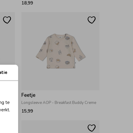
18,99
atie
Feetje
ng te
Longsleeve rib met streep - Breakfast Buddy Blauw
Longsleeve AOP - Breakfast Buddy Creme
erkt.
15,99