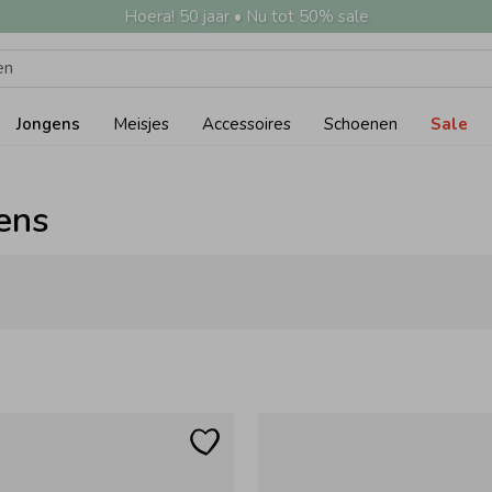
Hoera! 50 jaar • Nu tot 50% sale
Jongens
Meisjes
Accessoires
Schoenen
Sale
gens