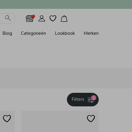
Blog
Categorieën
Lookbook
Merken
2
Filters