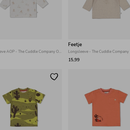
Feetje
Longsleeve AOP - The Cuddle Company Offwhite
15,99