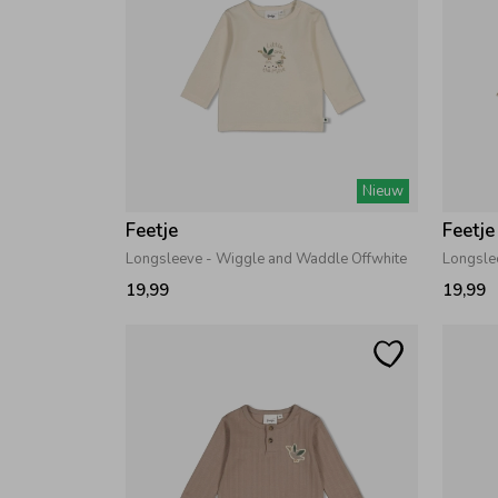
Nieuw
Feetje
Feetje
Longsleeve - Wiggle and Waddle Offwhite
19,99
19,99