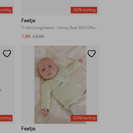
orting
-50% korting
Feetje
T-shirt longsleeve - Honey Bear 600 Offwhite
7,99
15,99
orting
-50% korting
Feetje