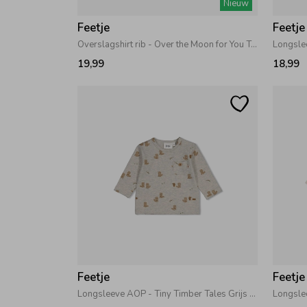
Nieuw
Feetje
Feetje
Overslagshirt rib - Over the Moon for You Taupe
19,99
18,99
Feetje
Feetje
Longsleeve AOP - Tiny Timber Tales Grijs melange
Longslee