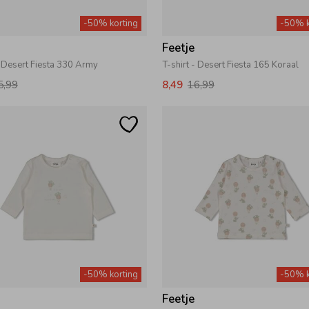
-50% korting
-50% k
Feetje
- Desert Fiesta 330 Army
T-shirt - Desert Fiesta 165 Koraal
5,99
8,49
16,99
-50% korting
-50% k
Feetje