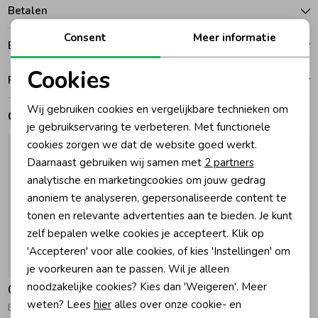
Betalen
Zomeraccessoires
Consent
Meer informatie
Bezorgen of ophalen
Cookies
Kledingaccessoires
Ruilen en retouren
Noodzakelijke cookies
Wij gebruiken cookies en vergelijkbare technieken om
Gerelateerde producten
Personalisatie cookies
Beenmode
je gebruikservaring te verbeteren. Met functionele
cookies zorgen we dat de website goed werkt.
Analytische cookies
Daarnaast gebruiken wij samen met
2 partners
Winteraccessoires
Marketing cookies
analytische en marketingcookies om jouw gedrag
anoniem te analyseren, gepersonaliseerde content te
tonen en relevante advertenties aan te bieden. Je kunt
zelf bepalen welke cookies je accepteert. Klik op
'Accepteren' voor alle cookies, of kies 'Instellingen' om
-30% korting
je voorkeuren aan te passen. Wil je alleen
noodzakelijke cookies? Kies dan 'Weigeren'. Meer
Gymp
Gymp
weten? Lees
hier
alles over onze cookie- en
Babypakje Lucia Ecru - Gold
Kruippakje Artemis LR Light Pink