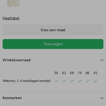
Ondergoed
Blouses
Maattabel
Regenkleding &-laarzen
Blazers & Gilets
Kies een maat
Zomeraccessoires
Leggings
Toevoegen
Kledingaccessoires
Boxpakjes
Winkelvoorraad
Beenmode
Rompers
56
62
68
74
86
92
Webonly: 1-4 werkdagen levertijd
Ondergoed
Kenmerken
Regenkleding &-laarzen