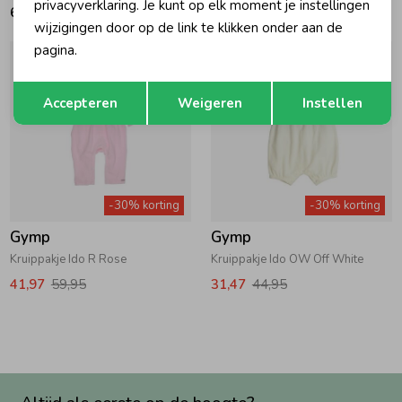
privacyverklaring. Je kunt op elk moment je instellingen
69,95
48,97
69,95
wijzigingen door op de link te klikken onder aan de
pagina.
Opslaan
Terug
Accepteren
Weigeren
Instellen
-30% korting
-30% korting
Gymp
Gymp
Kruippakje Ido R Rose
Kruippakje Ido OW Off White
41,97
59,95
31,47
44,95