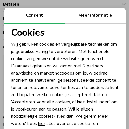
Betalen
Zomeraccessoires
Consent
Meer informatie
Bezorgen of ophalen
Cookies
Kledingaccessoires
Ruilen en retouren
Noodzakelijke cookies
Wij gebruiken cookies en vergelijkbare technieken om
Gerelateerde producten
Personalisatie cookies
Beenmode
je gebruikservaring te verbeteren. Met functionele
cookies zorgen we dat de website goed werkt.
Analytische cookies
Daarnaast gebruiken wij samen met
2 partners
Winteraccessoires
Marketing cookies
analytische en marketingcookies om jouw gedrag
anoniem te analyseren, gepersonaliseerde content te
tonen en relevante advertenties aan te bieden. Je kunt
zelf bepalen welke cookies je accepteert. Klik op
'Accepteren' voor alle cookies, of kies 'Instellingen' om
-30% korting
je voorkeuren aan te passen. Wil je alleen
noodzakelijke cookies? Kies dan 'Weigeren'. Meer
Gymp
Gymp
weten? Lees
hier
alles over onze cookie- en
Babypakje Lucia Ecru - Gold
Kruippakje Artemis LR Light Pink