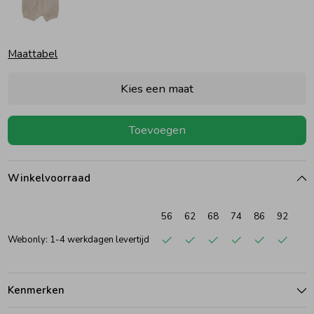
Ondergoed
Blouses
Maattabel
Regenkleding &-laarzen
Blazers & Gilets
Kies een maat
Zomeraccessoires
Leggings
Toevoegen
Kledingaccessoires
Boxpakjes
Winkelvoorraad
Beenmode
Rompers
56
62
68
74
86
92
Webonly: 1-4 werkdagen levertijd
Ondergoed
Kenmerken
Regenkleding &-laarzen