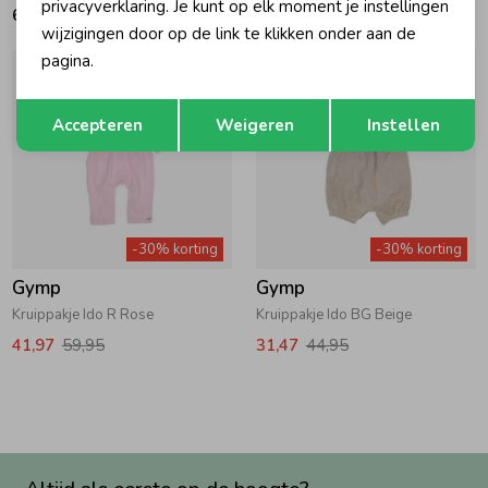
privacyverklaring. Je kunt op elk moment je instellingen
69,95
48,97
69,95
wijzigingen door op de link te klikken onder aan de
pagina.
Opslaan
Terug
Accepteren
Weigeren
Instellen
-30% korting
-30% korting
Gymp
Gymp
Kruippakje Ido R Rose
Kruippakje Ido BG Beige
41,97
59,95
31,47
44,95