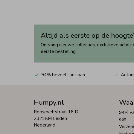
Altijd als eerste op de hoogte
Ontvang nieuwe collecties, exclusieve acties 
eerste bestelling.
94% beveelt ons aan
Automa
Humpy.nl
Waa
Rooseveltstraat 18 D
94% va
2321BM Leiden
aan
Nederland
Verzen
Niet go