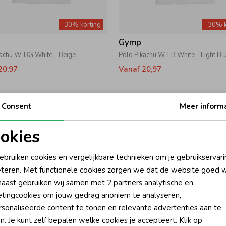
-30% korting
-30% k
Gymp
kachu W-BG White - Beige
Polo Pikachu W-LB White - Light Bl
20,97
Vanaf 20,97
Consent
Meer inform
okies
oodzakelijke cookies
Personalisatie cookies
ebruiken cookies en vergelijkbare technieken om je gebruikservari
teren. Met functionele cookies zorgen we dat de website goed w
nalytische cookies
Marketing cookies
aast gebruiken wij samen met
2 partners
analytische en
tingcookies om jouw gedrag anoniem te analyseren,
sonaliseerde content te tonen en relevante advertenties aan te
-30% korting
-30% k
n. Je kunt zelf bepalen welke cookies je accepteert. Klik op