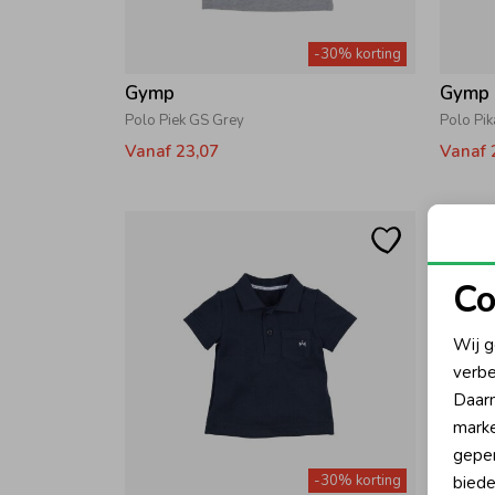
-30% korting
Gymp
Gymp
Polo Piek GS Grey
Polo Pi
Vanaf 23,07
Vanaf 
Co
N
Wij g
verbe
A
Daarn
marke
geper
-30% korting
biede