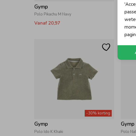
'Acce
Gymp
Gymp
passe
Polo Pikachu M Navy
Polo Br
wete
Vanaf 20,97
25,87
momen
pagin
-30% korting
Gymp
Gymp
Polo Ido K Khaki
Polo Na