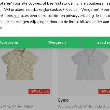
pteren' voor alle cookies, of kies 'Instellingen' om je voorkeuren a
Gymp
n. Wil je alleen noodzakelijke cookies? Kies dan 'Weigeren'. Meer
eton M-W Navy - White
Polo Aerobic W-LB White - Light Bl
n? Lees
hier
alles over onze cookie- en privacyverklaring. Je kunt 
36,95
25,87
36,95
t je instellingen wijzigingen door op de link te klikken onder aan
a.
Opslaan
Terug
Accepteren
Weigeren
Instelle
-30% korting
-30% k
Gymp
la W-GL White - Yellow
Polo Josca W-LB White - Light Blue