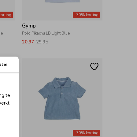
orting
-30% korting
Gymp
ue
Polo Pikachu LB Light Blue
20,97
29,95
atie
ng te
erkt.
orting
-30% korting