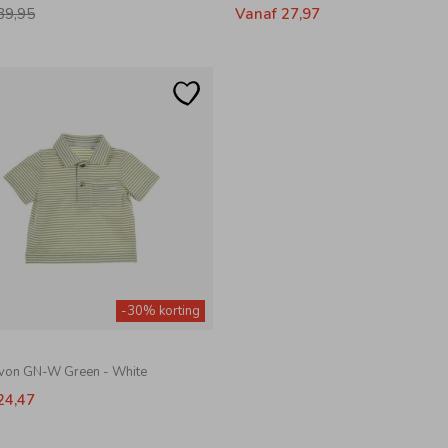
39,95
Vanaf 27,97
-30% korting
von GN-W Green - White
24,47