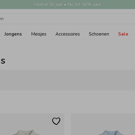
Hoera! 50 jaar • Nu tot 50% sale
Jongens
Meisjes
Accessoires
Schoenen
Sale
ns