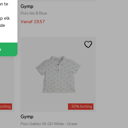
an te
Gymp
ue
Polo Ido B Blue
op elk
Vanaf 19,57
 de
n
orting
-30% korting
Gymp
Polo Gebbo W-GN White - Green