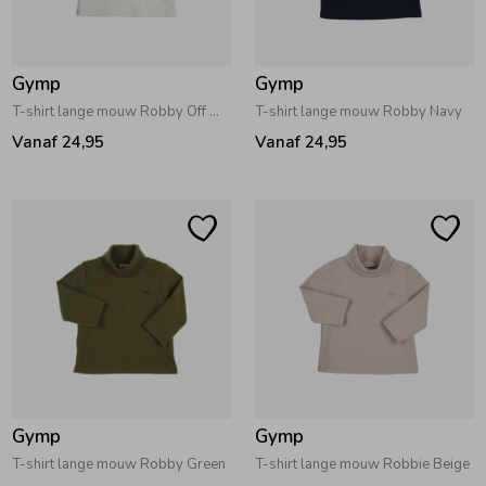
Zwemkleding
Zwemkleding
Cadeaubonnen
Winterjassen
Zwemvesten & Zwembandjes
Winterjassen
Gymp
Gymp
Jassen
Jassen
Haaraccessoires
Zomerjassen
Zomerjassen
T-shirt lange mouw Robby Off White
T-shirt lange mouw Robby Navy
Vanaf 24,95
Vanaf 24,95
Vesten
Vesten
Kledingaccessoires
Overhemden
Overhemden
Babyaccessoires
Colberts & Gilets
Jurken
Verzorgingsproducten
Boxpakjes
Rokken & Skorts
Beenmode
Gymp
Gymp
Rompers
Jumpsuits
Winteraccessoires
T-shirt lange mouw Robby Green
T-shirt lange mouw Robbie Beige