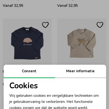
Vanaf 32,95
Vanaf 32,95
Consent
Meer informatie
Gymp
Gymp
T-shirt lange mouw Aerodoux Navy
T-shirt lange mouw Aerochine Beige
Cookies
Vanaf 32,95
Vanaf 35,95
Noodzakelijke cookies
Wij gebruiken cookies en vergelijkbare technieken om
Personalisatie cookies
je gebruikservaring te verbeteren. Met functionele
cookies zorgen we dat de website goed werkt.