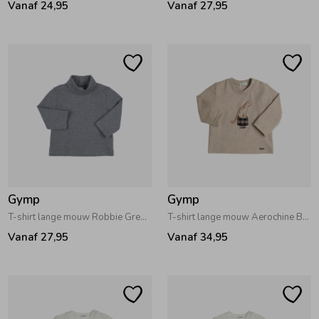
Vanaf 24,95
Vanaf 27,95
Ondergoed
Blouses
Regenkleding &-laarzen
Blazers & Gilets
Zomeraccessoires
Leggings
Kledingaccessoires
Boxpakjes
Gymp
Gymp
Beenmode
Rompers
T-shirt lange mouw Robbie Grey Melange
T-shirt lange mouw Aerochine Beige
Vanaf 27,95
Vanaf 34,95
Ondergoed
Regenkleding &-laarzen