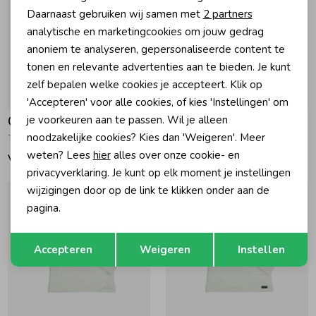
Analytische cookies
Daarnaast gebruiken wij samen met
2 partners
Marketing cookies
analytische en marketingcookies om jouw gedrag
anoniem te analyseren, gepersonaliseerde content te
tonen en relevante advertenties aan te bieden. Je kunt
zelf bepalen welke cookies je accepteert. Klik op
'Accepteren' voor alle cookies, of kies 'Instellingen' om
je voorkeuren aan te passen. Wil je alleen
Gymp
Gymp
noodzakelijke cookies? Kies dan 'Weigeren'. Meer
T-shirt lange mouw Aerodoux Off White
T-shirt lange mouw Aerodoux Off White
weten? Lees
hier
alles over onze cookie- en
Vanaf 32,95
Vanaf 32,95
privacyverklaring. Je kunt op elk moment je instellingen
wijzigingen door op de link te klikken onder aan de
pagina.
Opslaan
Terug
Accepteren
Weigeren
Instellen