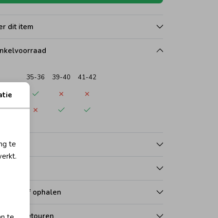
r dit item
nkelvoorraad
35-36
39-40
41-42
wijk
atie
rdwijk
ng te
nmerken
erkt.
talen
zorgen of ophalen
len en retouren
an te