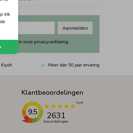
op elk
 de
Aanmelden
ijk dit in onze privacyverklaring.
n
 Kiyoh
Meer dan 50 jaar ervaring
Klantbeoordelingen
9.5
2631
beoordelingen