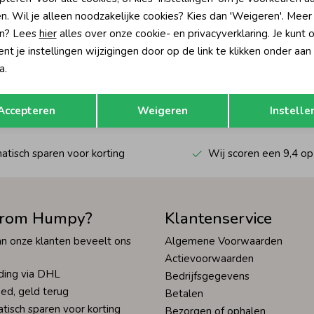
n. Wil je alleen noodzakelijke cookies? Kies dan 'Weigeren'. Meer
n? Lees
hier
alles over onze cookie- en privacyverklaring. Je kunt 
t je instellingen wijzigingen door op de link te klikken onder aan
?
a.
én direct 10% korting* op je
Opslaan
Terug
Hoe we met je data omgaan? Bek
Accepteren
Weigeren
Instelle
tisch sparen voor korting
Wij scoren een 9,4 op
rom Humpy?
Klantenservice
n onze klanten beveelt ons
Algemene Voorwaarden
Actievoorwaarden
ding via DHL
Bedrijfsgegevens
ed, geld terug
Betalen
tisch sparen voor korting
Bezorgen of ophalen