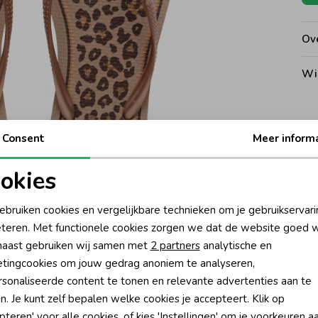
Ove
Wi
Kat
Consent
Meer inform
Noo
okies
oodzakelijke cookies
Personalisatie cookies
ebruiken cookies en vergelijkbare technieken om je gebruikservari
Ke
teren. Met functionele cookies zorgen we dat de website goed w
nalytische cookies
Marketing cookies
Be
aast gebruiken wij samen met
2 partners
analytische en
tingcookies om jouw gedrag anoniem te analyseren,
Be
sonaliseerde content te tonen en relevante advertenties aan te
n. Je kunt zelf bepalen welke cookies je accepteert. Klik op
Rui
pteren' voor alle cookies, of kies 'Instellingen' om je voorkeuren a