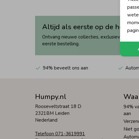
passe
wete
momen
Altijd als eerste op de hoogte
pagin
Ontvang nieuwe collecties, exclusieve acties 
eerste bestelling.
94% beveelt ons aan
Automa
Humpy.nl
Waa
Rooseveltstraat 18 D
94% va
2321BM Leiden
aan
Nederland
Verzen
Niet go
Telefoon 071-3619991
Automa