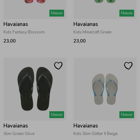
Zwemkleding
Zwemkleding
Cadeaubonnen
Winterjassen
Zwemvesten & Zwembandjes
Winterjassen
Nieuw
Nieuw
Havaianas
Havaianas
Jassen
Jassen
Haaraccessoires
Zomerjassen
Zomerjassen
Kids Fantasy Blossom
Kids Minecraft Green
23,00
23,00
Vesten
Vesten
Kledingaccessoires
Overhemden
Overhemden
Babyaccessoires
Colberts & Gilets
Jurken
Verzorgingsproducten
Boxpakjes
Rokken & Skorts
Beenmode
Nieuw
Nieuw
Havaianas
Havaianas
Rompers
Jumpsuits
Winteraccessoires
Slim Green Olive
Kids Slim Glitter II Beige