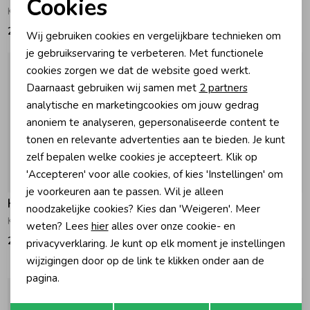
Cookies
Kids Top Marvel Ii White/White/Blue
Kids Flores Beige/Golden
Noodzakelijke cookies
23,00
18,00
Wij gebruiken cookies en vergelijkbare technieken om
Personalisatie cookies
je gebruikservaring te verbeteren. Met functionele
cookies zorgen we dat de website goed werkt.
Analytische cookies
Daarnaast gebruiken wij samen met
2 partners
Marketing cookies
analytische en marketingcookies om jouw gedrag
anoniem te analyseren, gepersonaliseerde content te
tonen en relevante advertenties aan te bieden. Je kunt
zelf bepalen welke cookies je accepteert. Klik op
'Accepteren' voor alle cookies, of kies 'Instellingen' om
je voorkeuren aan te passen. Wil je alleen
Havaianas
Havaianas
noodzakelijke cookies? Kies dan 'Weigeren'. Meer
Kids Fluffy Ballet Rose
Slim Navy Blue
weten? Lees
hier
alles over onze cookie- en
28,00
30,00
privacyverklaring. Je kunt op elk moment je instellingen
wijzigingen door op de link te klikken onder aan de
pagina.
Opslaan
Terug