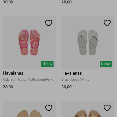
30,00
28,00
Ondergoed
Blouses
Regenkleding &-laarzen
Blazers & Gilets
Zomeraccessoires
Leggings
Kledingaccessoires
Boxpakjes
Nieuw
Nieuw
Havaianas
Havaianas
Beenmode
Rompers
Kids Slim Glitter II Blossom/Pink flux
Brasil Logo White
28,00
30,00
Ondergoed
Regenkleding &-laarzen