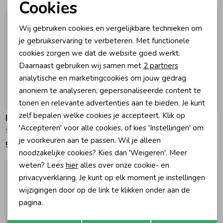
Cookies
Noodzakelijke cookies
Zomeraccessoires
Wij gebruiken cookies en vergelijkbare technieken om
Personalisatie cookies
je gebruikservaring te verbeteren. Met functionele
cookies zorgen we dat de website goed werkt.
Kledingaccessoires
Analytische cookies
Daarnaast gebruiken wij samen met
2 partners
Marketing cookies
analytische en marketingcookies om jouw gedrag
Beenmode
anoniem te analyseren, gepersonaliseerde content te
tonen en relevante advertenties aan te bieden. Je kunt
zelf bepalen welke cookies je accepteert. Klik op
Indian Blue Jeans
Indian Blue Jeans
Winteraccessoires
'Accepteren' voor alle cookies, of kies 'Instellingen' om
Spijkerbroek Wide Fit Light Denim
Spijkerbroek Wide Fit Print Grey Denim
je voorkeuren aan te passen. Wil je alleen
59,95
54,95
noodzakelijke cookies? Kies dan 'Weigeren'. Meer
weten? Lees
hier
alles over onze cookie- en
privacyverklaring. Je kunt op elk moment je instellingen
wijzigingen door op de link te klikken onder aan de
pagina.