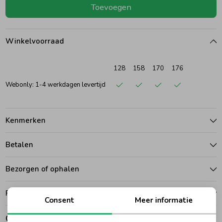
Toevoegen
Ondergoed
Blouses
Winkelvoorraad
Regenkleding &-laarzen
Blazers & Gilets
128
158
170
176
Zomeraccessoires
Leggings
Webonly: 1-4 werkdagen levertijd
Kledingaccessoires
Boxpakjes
Kenmerken
Betalen
Beenmode
Rompers
Bezorgen of ophalen
Ondergoed
Ruilen en retouren
Consent
Meer informatie
Regenkleding &-laarzen
Gerelateerde producten