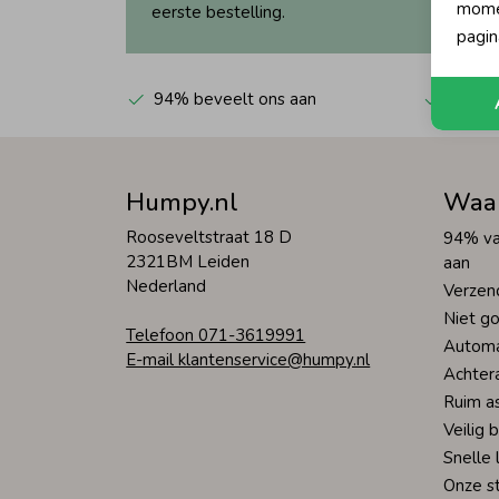
momen
eerste bestelling.
pagin
94% beveelt ons aan
Automa
Humpy.nl
Waa
Rooseveltstraat 18 D
94% va
2321BM Leiden
aan
Nederland
Verzen
Niet go
Telefoon 071-3619991
Automa
E-mail klantenservice@humpy.nl
Achter
Ruim a
Veilig 
Snelle 
Onze s