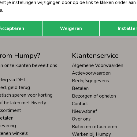
t je instellingen wijzigingen door op de link te klikken onder aan
Hoe we met je data omgaan? Bek
a.
Opslaan
Terug
tisch sparen voor korting
Wij scoren een 9,4 op
Accepteren
Weigeren
Instelle
rom Humpy?
Klantenservice
n onze klanten beveelt ons
Algemene Voorwaarden
Actievoorwaarden
ding via DHL
Bedrijfsgegevens
ed, geld terug
Betalen
tisch sparen voor korting
Bezorgen of ophalen
af betalen met Riverty
Contact
ssortiment
Nieuwsbrief
betalen
Over ons
levering
Ruilen en retourneren
tenen winkels
Werken bij Humpy