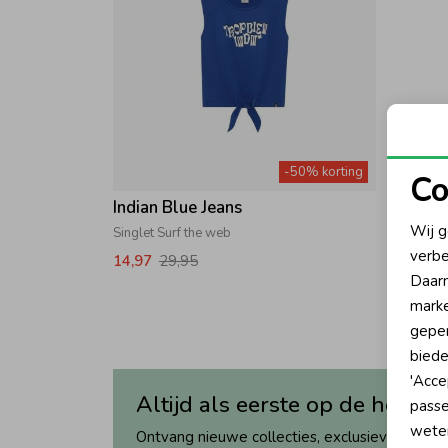
-50% korting
Co
Indian Blue Jeans
N
Wij g
Singlet Surf the web
verbe
14,97
29,95
A
Daarn
marke
geper
biede
'Acce
Altijd als eerste op de hoogte
passe
wete
Ontvang nieuwe collecties, exclusieve acties 