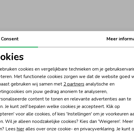
Consent
Meer inform
okies
oodzakelijke cookies
Personalisatie cookies
ebruiken cookies en vergelijkbare technieken om je gebruikservari
teren. Met functionele cookies zorgen we dat de website goed w
nalytische cookies
Marketing cookies
aast gebruiken wij samen met
2 partners
analytische en
tingcookies om jouw gedrag anoniem te analyseren,
sonaliseerde content te tonen en relevante advertenties aan te
n. Je kunt zelf bepalen welke cookies je accepteert. Klik op
pteren' voor alle cookies, of kies 'Instellingen' om je voorkeuren a
?
n. Wil je alleen noodzakelijke cookies? Kies dan 'Weigeren'. Meer
n? Lees
hier
alles over onze cookie- en privacyverklaring. Je kunt 
én direct 10% korting* op je