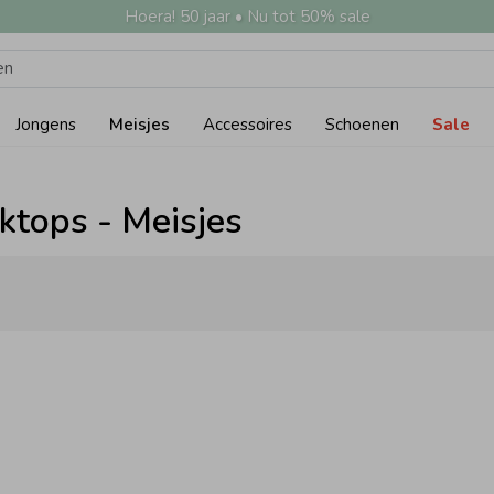
Hoera! 50 jaar • Nu tot 50% sale
Jongens
Meisjes
Accessoires
Schoenen
Sale
nktops - Meisjes