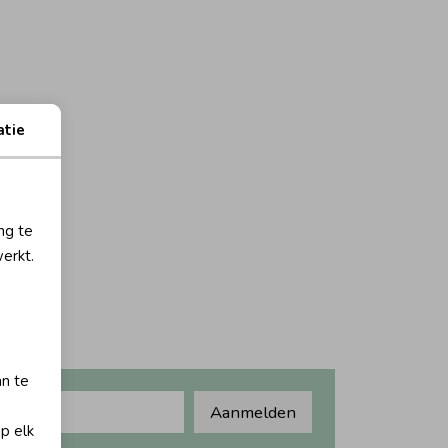
atie
ng te
erkt.
an te
Aanmelden
op elk