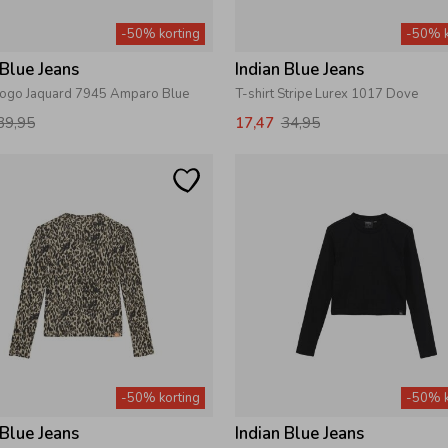
-50% korting
-50% k
 Blue Jeans
Indian Blue Jeans
 Logo Jaquard 7945 Amparo Blue
T-shirt Stripe Lurex 1017 Dove
39,95
17,47
34,95
-50% korting
-50% k
 Blue Jeans
Indian Blue Jeans