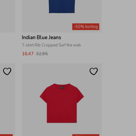
-50% korting
Indian Blue Jeans
T-shirt Rib Cropped Surf the web
16,47
32,95