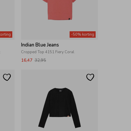
orting
-50% korting
Indian Blue Jeans
k
Cropped Top 4151 Fiery Coral
16,47
32,95