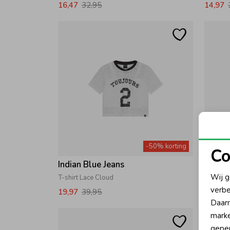
16,47
32,95
14,97
-50% korting
Co
Indian Blue Jeans
Indian
N
Wij g
T-shirt Lace Cloud
T-shirt
verbe
19,97
39,95
16,47
A
Daarn
marke
geper