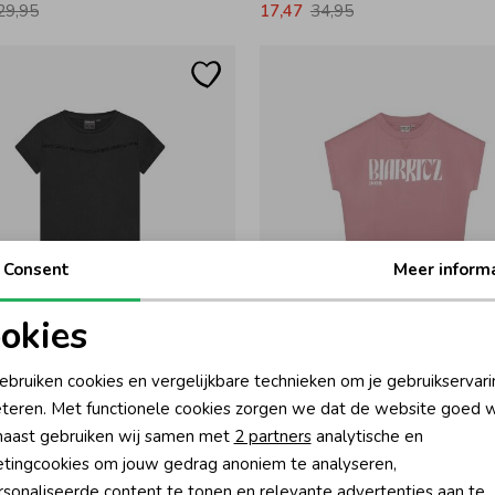
29,95
17,47
34,95
Consent
Meer inform
-50% korting
-50% k
okies
 Blue Jeans
Indian Blue Jeans
oodzakelijke cookies
Personalisatie cookies
ebruiken cookies en vergelijkbare technieken om je gebruikservari
 INDN Tape Phantom
T-shirt Cropped Lilas
teren. Met functionele cookies zorgen we dat de website goed w
32,95
14,97
29,95
nalytische cookies
Marketing cookies
aast gebruiken wij samen met
2 partners
analytische en
tingcookies om jouw gedrag anoniem te analyseren,
sonaliseerde content te tonen en relevante advertenties aan te