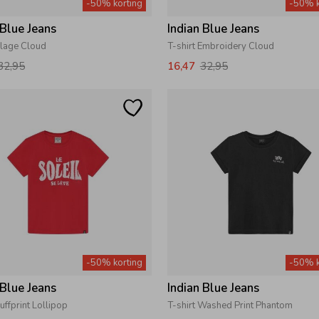
-50% korting
-50% k
 Blue Jeans
Indian Blue Jeans
Plage Cloud
T-shirt Embroidery Cloud
32,95
16,47
32,95
-50% korting
-50% k
 Blue Jeans
Indian Blue Jeans
Puffprint Lollipop
T-shirt Washed Print Phantom