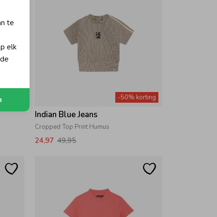
an te
op elk
 de
orting
-50% korting
n
Indian Blue Jeans
Cropped Top Print Humus
24,97
49,95