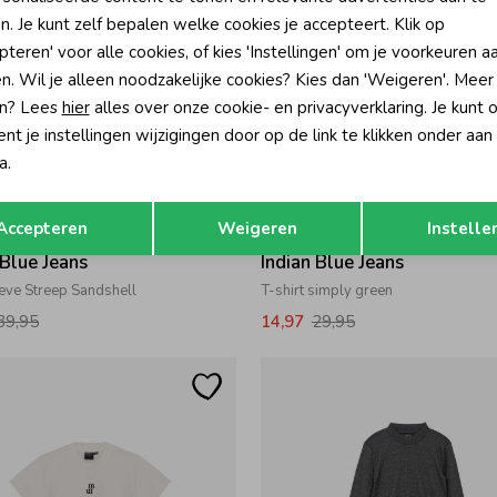
n. Je kunt zelf bepalen welke cookies je accepteert. Klik op
pteren' voor alle cookies, of kies 'Instellingen' om je voorkeuren a
n. Wil je alleen noodzakelijke cookies? Kies dan 'Weigeren'. Meer
n? Lees
hier
alles over onze cookie- en privacyverklaring. Je kunt 
t je instellingen wijzigingen door op de link te klikken onder aan
a.
Opslaan
Terug
-50% korting
-50% k
Accepteren
Weigeren
Instelle
 Blue Jeans
Indian Blue Jeans
eve Streep Sandshell
T-shirt simply green
39,95
14,97
29,95