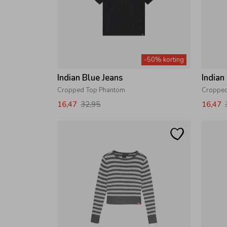
-50% korting
Indian Blue Jeans
Indian
Cropped Top Phantom
Cropped
16,47
32,95
16,47