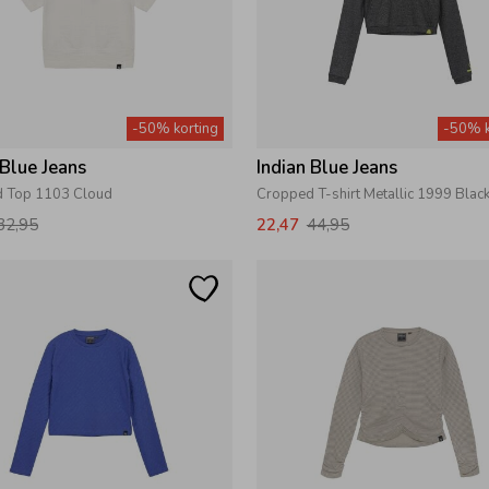
-50% korting
-50% k
 Blue Jeans
Indian Blue Jeans
 Top 1103 Cloud
Cropped T-shirt Metallic 1999 Blac
32,95
22,47
44,95