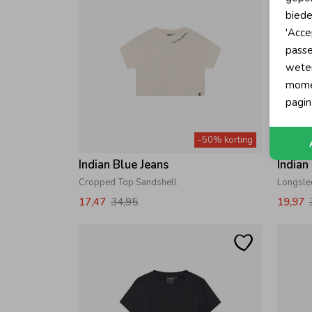
biede
'Acce
passe
wete
momen
pagin
-50% korting
Indian Blue Jeans
Indian
Cropped Top Sandshell
Longsle
17,47
34,95
19,97