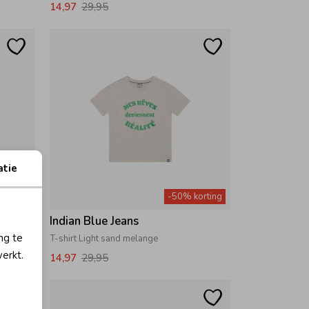
14,97
29,95
atie
orting
-50% korting
Indian Blue Jeans
ng te
T-shirt Light sand melange
erkt.
14,97
29,95