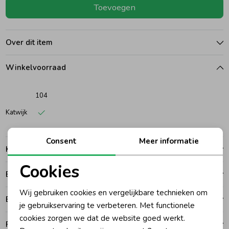
Toevoegen
Ondergoed
Blouses
Over dit item
Regenkleding &-laarzen
Blazers & Gilets
Winkelvoorraad
Zomeraccessoires
Leggings
104
Katwijk
Kledingaccessoires
Boxpakjes
Consent
Meer informatie
Kenmerken
Beenmode
Rompers
Cookies
Betalen
Noodzakelijke cookies
Ondergoed
Wij gebruiken cookies en vergelijkbare technieken om
Bezorgen of ophalen
Personalisatie cookies
je gebruikservaring te verbeteren. Met functionele
cookies zorgen we dat de website goed werkt.
Regenkleding &-laarzen
Analytische cookies
Ruilen en retouren