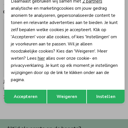
Daarnaast gebruiken wij samen met
2 partners
Marketing cookies
analytische en marketingcookies om jouw gedrag
Gerelateerde producten
Zomeraccessoires
anoniem te analyseren, gepersonaliseerde content te
tonen en relevante advertenties aan te bieden. Je kunt
zelf bepalen welke cookies je accepteert. Klik op
Kledingaccessoires
'Accepteren' voor alle cookies, of kies 'Instellingen' om
je voorkeuren aan te passen. Wil je alleen
Beenmode
noodzakelijke cookies? Kies dan 'Weigeren'. Meer
weten? Lees
hier
alles over onze cookie- en
privacyverklaring. Je kunt op elk moment je instellingen
Winteraccessoires
-50% korting
-50% korting
wijzigingen door op de link te klikken onder aan de
pagina.
Jubel
Jubel
Sokken - Lazy Lagoon 320 Mint
Top - Lazy Lagoon 080 Petrol
Opslaan
Terug
Accepteren
Weigeren
Instellen
7,49
14,99
9,99
19,99