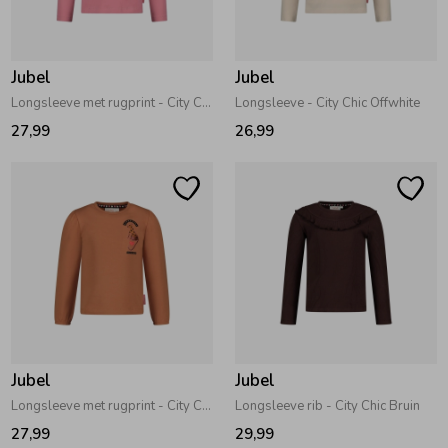
Zwemkleding
Zwemkleding
Cadeaubonnen
Winterjassen
Zwemvesten & Zwembandjes
Winterjassen
Jubel
Jubel
Jassen
Jassen
Haaraccessoires
Zomerjassen
Zomerjassen
Longsleeve met rugprint - City Chic Roze
Longsleeve - City Chic Offwhite
27,99
26,99
Vesten
Vesten
Kledingaccessoires
Overhemden
Overhemden
Babyaccessoires
Colberts & Gilets
Jurken
Verzorgingsproducten
Boxpakjes
Rokken & Skorts
Beenmode
Jubel
Jubel
Longsleeve met rugprint - City Chic Camel
Longsleeve rib - City Chic Bruin
Rompers
Jumpsuits
Winteraccessoires
27,99
29,99