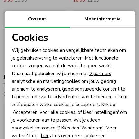
Consent
Meer informatie
Cookies
Noodzakelijke cookies
Wij gebruiken cookies en vergelijkbare technieken om
Personalisatie cookies
je gebruikservaring te verbeteren. Met functionele
cookies zorgen we dat de website goed werkt.
-50% korting
-50% korting
Analytische cookies
Daarnaast gebruiken wij samen met
2 partners
Jubel
Jubel
Marketing cookies
analytische en marketingcookies om jouw gedrag
T-shirt AOP - Lazy Lagoon 180 Fuchsia
T-shirt - Salsa Sunset 750 Antraciet
anoniem te analyseren, gepersonaliseerde content te
10,99
21,99
9,99
19,99
tonen en relevante advertenties aan te bieden. Je kunt
zelf bepalen welke cookies je accepteert. Klik op
'Accepteren' voor alle cookies, of kies 'Instellingen' om
je voorkeuren aan te passen. Wil je alleen
noodzakelijke cookies? Kies dan 'Weigeren'. Meer
weten? Lees
hier
alles over onze cookie- en