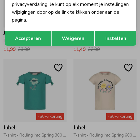
privacyverklaring. Je kunt op elk moment je instellingen
wijzigingen door op de link te klikken onder aan de
pagina.
-50% korting
-50% korting
Jubel
Jubel
Opslaan
Terug
Accepteren
Weigeren
Instellen
T-shirt AOP - Salsa Sunset 360 Zalm
T-shirt AOP - Salsa Sunset 150 Roze
11,99
23,99
11,49
22,99
-50% korting
-50% korting
Jubel
Jubel
T-shirt - Rolling into Spring 300 Groen
T-shirt - Rolling into Spring 600 Offwhite