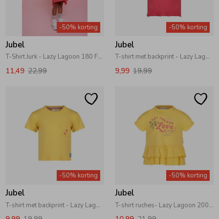
Zomeraccessoires
-50% korting
-50% korting
Jubel
Jubel
Kledingaccessoires
T-Shirt Jurk - Lazy Lagoon 180 Fuchsia
T-shirt met backprint - Lazy Lagoon 180 Fuchsia
11,49
22,99
9,99
19,99
Beenmode
Winteraccessoires
-50% korting
-50% korting
Jubel
Jubel
T-shirt met backprint - Lazy Lagoon 200 Geel
T-shirt ruches- Lazy Lagoon 200 Geel
9,99
19,99
10,99
21,99