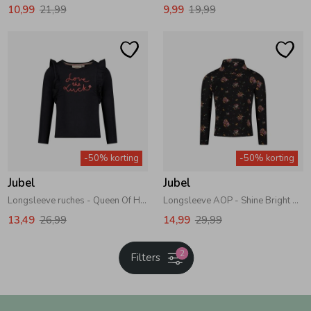
10,99
21,99
9,99
19,99
-50% korting
-50% korting
Jubel
Jubel
Longsleeve ruches - Queen Of Hearts 750 Antraciet
Longsleeve AOP - Shine Bright 750 Antraciet
13,49
26,99
14,99
29,99
2
Filters