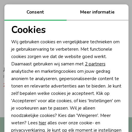
Ondergoed
Blouses
Consent
Meer informatie
Cookies
Regenkleding &-laarzen
Blazers & Gilets
Noodzakelijke cookies
Wij gebruiken cookies en vergelijkbare technieken om
Personalisatie cookies
je gebruikservaring te verbeteren. Met functionele
Zomeraccessoires
Leggings
cookies zorgen we dat de website goed werkt.
Analytische cookies
-50% korting
Daarnaast gebruiken wij samen met
2 partners
Kledingaccessoires
Boxpakjes
Jubel
Marketing cookies
analytische en marketingcookies om jouw gedrag
Pailetten bomberjack - Shine Bright 410 Goud
anoniem te analyseren, gepersonaliseerde content te
24,99
49,99
tonen en relevante advertenties aan te bieden. Je kunt
Beenmode
Rompers
zelf bepalen welke cookies je accepteert. Klik op
2
'Accepteren' voor alle cookies, of kies 'Instellingen' om
Filters
Ondergoed
je voorkeuren aan te passen. Wil je alleen
noodzakelijke cookies? Kies dan 'Weigeren'. Meer
weten? Lees
hier
alles over onze cookie- en
Altijd als eerste op de hoogte?
Regenkleding &-laarzen
privacyverklaring. Je kunt op elk moment je instellingen