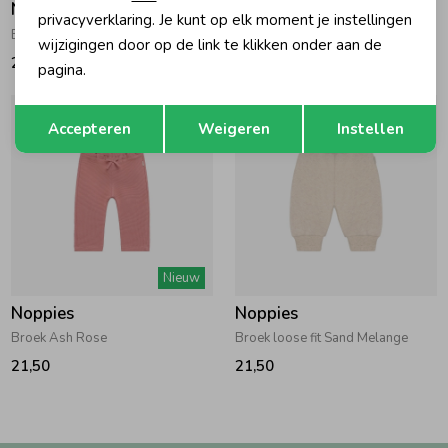
Noppies
Noppies
privacyverklaring. Je kunt op elk moment je instellingen
Broek Dusty Cedar
Broek Rose Dust
wijzigingen door op de link te klikken onder aan de
21,50
21,50
pagina.
Opslaan
Terug
Accepteren
Weigeren
Instellen
Nieuw
Noppies
Noppies
Broek Ash Rose
Broek loose fit Sand Melange
21,50
21,50