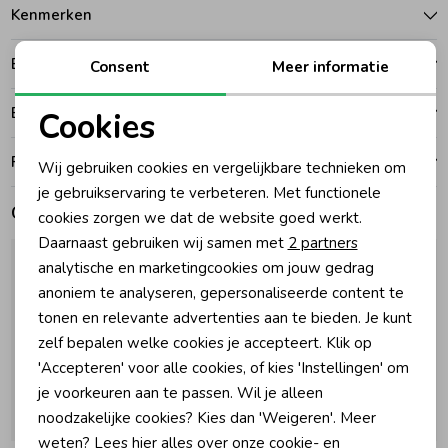
Kenmerken
Zomeraccessoires
Betalen
Consent
Meer informatie
Kledingaccessoires
Bezorgen of ophalen
Cookies
Noodzakelijke cookies
Ruilen en retouren
Wij gebruiken cookies en vergelijkbare technieken om
Beenmode
Personalisatie cookies
je gebruikservaring te verbeteren. Met functionele
Gerelateerde producten
cookies zorgen we dat de website goed werkt.
Analytische cookies
Winteraccessoires
Daarnaast gebruiken wij samen met
2 partners
Marketing cookies
analytische en marketingcookies om jouw gedrag
anoniem te analyseren, gepersonaliseerde content te
tonen en relevante advertenties aan te bieden. Je kunt
zelf bepalen welke cookies je accepteert. Klik op
'Accepteren' voor alle cookies, of kies 'Instellingen' om
je voorkeuren aan te passen. Wil je alleen
noodzakelijke cookies? Kies dan 'Weigeren'. Meer
Nieuw
Nieuw
weten? Lees
hier
alles over onze cookie- en