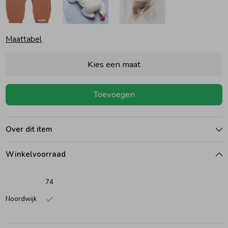
Ondergoed
Blouses
Maattabel
Regenkleding &-laarzen
Blazers & Gilets
Kies een maat
Zomeraccessoires
Leggings
Toevoegen
Kledingaccessoires
Boxpakjes
Over dit item
Beenmode
Rompers
Winkelvoorraad
74
Ondergoed
Noordwijk
Regenkleding &-laarzen