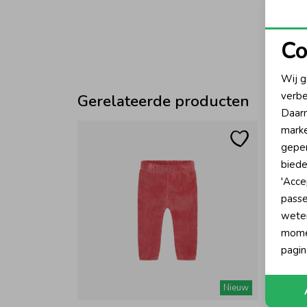
Co
N
Wij g
verbe
Gerelateerde producten
A
Daarn
marke
geper
biede
'Acce
passe
wete
momen
pagin
Nieuw