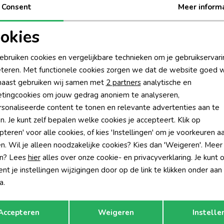
Be
Consent
Meer inform
Be
okies
oodzakelijke cookies
Personalisatie cookies
Rui
ebruiken cookies en vergelijkbare technieken om je gebruikservari
teren. Met functionele cookies zorgen we dat de website goed w
nalytische cookies
Marketing cookies
aast gebruiken wij samen met
2 partners
analytische en
tingcookies om jouw gedrag anoniem te analyseren,
sonaliseerde content te tonen en relevante advertenties aan te
n. Je kunt zelf bepalen welke cookies je accepteert. Klik op
pteren' voor alle cookies, of kies 'Instellingen' om je voorkeuren a
n. Wil je alleen noodzakelijke cookies? Kies dan 'Weigeren'. Meer
n? Lees
hier
alles over onze cookie- en privacyverklaring. Je kunt 
t je instellingen wijzigingen door op de link te klikken onder aan
a.
Opslaan
Terug
Nieuw
Accepteren
Weigeren
Instelle