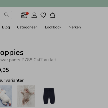
Blog
Categorieën
Lookbook
Merken
oppies
over pants P788 Caf? au lait
9,95
eurvarianten