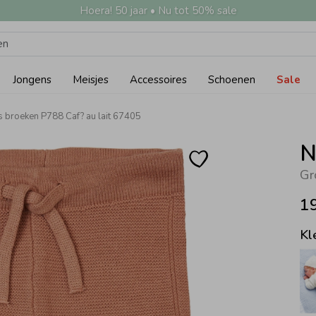
Hoera! 50 jaar • Nu tot 50% sale
Jongens
Meisjes
Accessoires
Schoenen
Sale
 broeken P788 Caf? au lait 67405
N
Gr
1
Kl