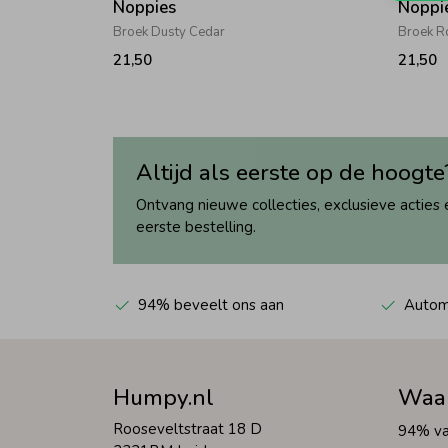
Noppies
Noppi
Broek Dusty Cedar
Broek R
21,50
21,50
Altijd als eerste op de hoogte
Ontvang nieuwe collecties, exclusieve acties 
eerste bestelling.
94% beveelt ons aan
Automa
Humpy.nl
Waa
Rooseveltstraat 18 D
94% va