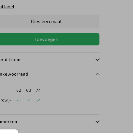
attabel
Kies een maat
Toevoegen
r dit item
nkelvoorraad
62
68
74
rdwijk
nmerken