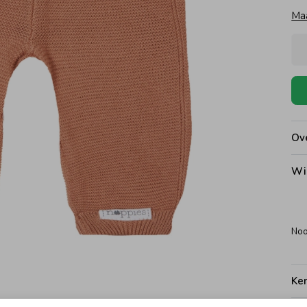
Ma
Ove
Wi
Noo
Ke