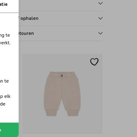
talen
atie
zorgen of ophalen
len en retouren
ng te
erkt.
an te
op elk
 de
Nieuw
n