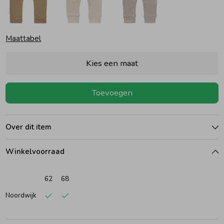
Ondergoed
Blouses
Maattabel
Regenkleding &-laarzen
Blazers & Gilets
Kies een maat
Zomeraccessoires
Leggings
Toevoegen
Kledingaccessoires
Boxpakjes
Over dit item
Beenmode
Rompers
Winkelvoorraad
62
68
Ondergoed
Noordwijk
Regenkleding &-laarzen