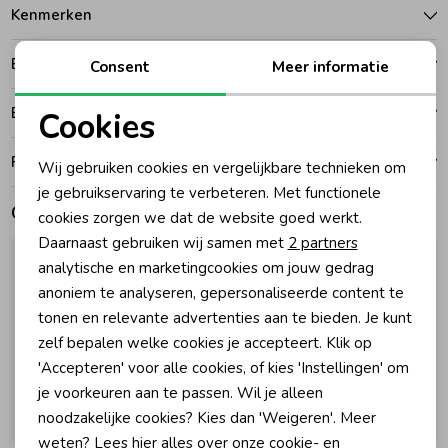
Kenmerken
Zomeraccessoires
Betalen
Consent
Meer informatie
Kledingaccessoires
Bezorgen of ophalen
Cookies
Noodzakelijke cookies
Ruilen en retouren
Wij gebruiken cookies en vergelijkbare technieken om
Beenmode
Personalisatie cookies
je gebruikservaring te verbeteren. Met functionele
Gerelateerde producten
cookies zorgen we dat de website goed werkt.
Analytische cookies
Winteraccessoires
Daarnaast gebruiken wij samen met
2 partners
Marketing cookies
analytische en marketingcookies om jouw gedrag
anoniem te analyseren, gepersonaliseerde content te
tonen en relevante advertenties aan te bieden. Je kunt
zelf bepalen welke cookies je accepteert. Klik op
'Accepteren' voor alle cookies, of kies 'Instellingen' om
je voorkeuren aan te passen. Wil je alleen
noodzakelijke cookies? Kies dan 'Weigeren'. Meer
Nieuw
Nieuw
weten? Lees
hier
alles over onze cookie- en