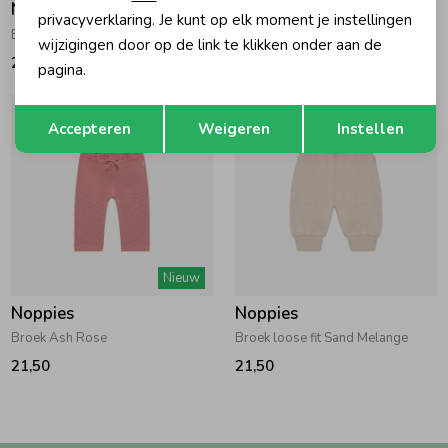
Noppies
Noppies
privacyverklaring. Je kunt op elk moment je instellingen
Broek Dusty Cedar
Broek Rose Dust
wijzigingen door op de link te klikken onder aan de
21,50
21,50
pagina.
Opslaan
Terug
Accepteren
Weigeren
Instellen
Nieuw
Noppies
Noppies
Broek Ash Rose
Broek loose fit Sand Melange
21,50
21,50