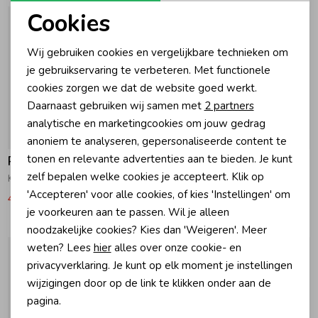
Cookies
Zomeraccessoires
Noodzakelijke cookies
Wij gebruiken cookies en vergelijkbare technieken om
Personalisatie cookies
je gebruikservaring te verbeteren. Met functionele
Kledingaccessoires
cookies zorgen we dat de website goed werkt.
Analytische cookies
Daarnaast gebruiken wij samen met
2 partners
Marketing cookies
analytische en marketingcookies om jouw gedrag
Beenmode
-30% korting
-30% korting
anoniem te analyseren, gepersonaliseerde content te
tonen en relevante advertenties aan te bieden. Je kunt
Raizzed
Raizzed
Winteraccessoires
zelf bepalen welke cookies je accepteert. Klik op
Kitty Trui Baggy fit 831 Daisy lilac
Sifra Sweater 376 Anise flower
'Accepteren' voor alle cookies, of kies 'Instellingen' om
41,99
59,99
24,49
34,99
je voorkeuren aan te passen. Wil je alleen
noodzakelijke cookies? Kies dan 'Weigeren'. Meer
weten? Lees
hier
alles over onze cookie- en
privacyverklaring. Je kunt op elk moment je instellingen
wijzigingen door op de link te klikken onder aan de
pagina.