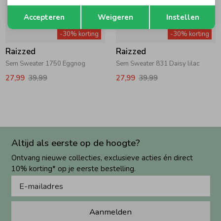
Opslaan
Terug
Accepteren
Weigeren
Instellen
-30% korting
-30% korting
Raizzed
Raizzed
Sem Sweater 1750 Eggnog
Sem Sweater 831 Daisy lilac
27,99
39,99
27,99
39,99
Altijd als eerste op de hoogte?
Ontvang nieuwe collecties, exclusieve acties én direct
10% korting* op je eerste bestelling.
Aanmelden