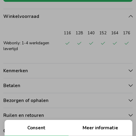
Ondergoed
Blouses
Winkelvoorraad
Regenkleding &-laarzen
Blazers & Gilets
116
128
140
152
164
176
Webonly: 1-4 werkdagen
levertijd
Zomeraccessoires
Leggings
Kenmerken
Kledingaccessoires
Boxpakjes
Betalen
Beenmode
Rompers
Bezorgen of ophalen
Ondergoed
Ruilen en retouren
Consent
Meer informatie
Gerelateerde producten
Regenkleding &-laarzen