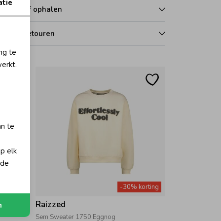
atie
zorgen of ophalen
len en retouren
ng te
erkt.
an te
op elk
 de
orting
-30% korting
Raizzed
n
Sem Sweater 1750 Eggnog