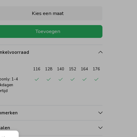
Kies een maat
Toevoegen
nkelvoorraad
116
128
140
152
164
176
only: 1-4
kdagen
rtijd
nmerken
talen