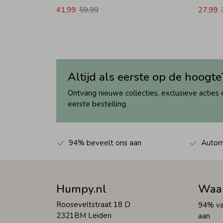
41,99
59,99
27,99
Altijd als eerste op de hoogte
Ontvang nieuwe collecties, exclusieve acties 
eerste bestelling.
94% beveelt ons aan
Automa
Humpy.nl
Waa
Rooseveltstraat 18 D
94% va
2321BM Leiden
aan