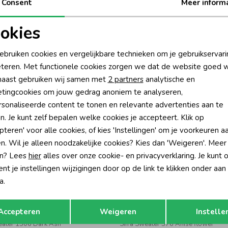
Consent
Meer inform
Be
okies
Rui
oodzakelijke cookies
Personalisatie cookies
ebruiken cookies en vergelijkbare technieken om je gebruikservari
teren. Met functionele cookies zorgen we dat de website goed w
nalytische cookies
Marketing cookies
aast gebruiken wij samen met
2 partners
analytische en
tingcookies om jouw gedrag anoniem te analyseren,
sonaliseerde content te tonen en relevante advertenties aan te
n. Je kunt zelf bepalen welke cookies je accepteert. Klik op
pteren' voor alle cookies, of kies 'Instellingen' om je voorkeuren a
n. Wil je alleen noodzakelijke cookies? Kies dan 'Weigeren'. Meer
n? Lees
hier
alles over onze cookie- en privacyverklaring. Je kunt 
t je instellingen wijzigingen door op de link te klikken onder aan
a.
-30% korting
-30% k
Opslaan
Terug
ed
Raizzed
Accepteren
Weigeren
Instelle
eater 1306 Dark Ash
Sifra Sweater 376 Anise flower