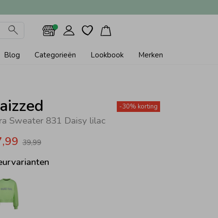
Blog
Categorieën
Lookbook
Merken
aizzed
-30% korting
fra Sweater 831 Daisy lilac
7,99
39,99
eurvarianten