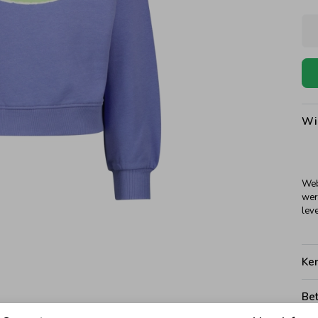
Wi
Web
wer
leve
Ke
Be