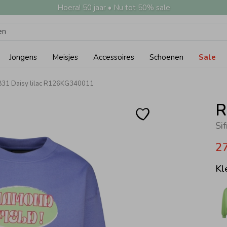
Hoera! 50 jaar • Nu tot 50% sale
Jongens
Meisjes
Accessoires
Schoenen
Sale
 831 Daisy lilac R126KG340011
R
Si
2
Kl