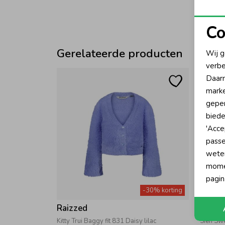
Co
N
Gerelateerde producten
Wij g
verbe
A
Daarn
marke
geper
biede
'Acce
passe
wete
momen
pagin
-30% korting
Raizzed
Raizz
Kitty Trui Baggy fit 831 Daisy lilac
Sien Sw