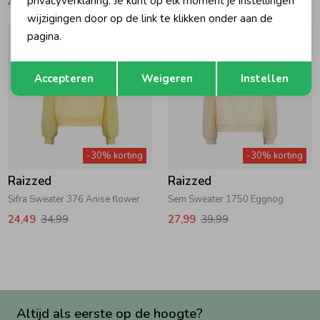
privacyverklaring. Je kunt op elk moment je instellingen
41,99
59,99
27,99
39,99
wijzigingen door op de link te klikken onder aan de
pagina.
Opslaan
Terug
Accepteren
Weigeren
Instellen
-30% korting
-30% korting
Raizzed
Raizzed
Sifra Sweater 376 Anise flower
Sem Sweater 1750 Eggnog
24,49
34,99
27,99
39,99
Altijd als eerste op de hoogte?