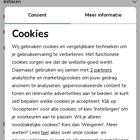
Betalen
Zomeraccessoires
Consent
Meer informatie
Bezorgen of ophalen
Cookies
Ruilen en retouren
Kledingaccessoires
Noodzakelijke cookies
Wij gebruiken cookies en vergelijkbare technieken om
Gerelateerde producten
Personalisatie cookies
je gebruikservaring te verbeteren. Met functionele
Beenmode
cookies zorgen we dat de website goed werkt.
Analytische cookies
Daarnaast gebruiken wij samen met
2 partners
Winteraccessoires
Marketing cookies
analytische en marketingcookies om jouw gedrag
anoniem te analyseren, gepersonaliseerde content te
tonen en relevante advertenties aan te bieden. Je kunt
zelf bepalen welke cookies je accepteert. Klik op
'Accepteren' voor alle cookies, of kies 'Instellingen' om
-30% korting
-30% korting
je voorkeuren aan te passen. Wil je alleen
Raizzed
Raizzed
noodzakelijke cookies? Kies dan 'Weigeren'. Meer
weten? Lees
hier
alles over onze cookie- en
Kitty Trui Baggy fit 831 Daisy lilac
Sien Sweater 1306 Dark Ash