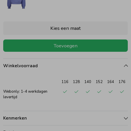
Ondergoed
Blouses
Kies een maat
Regenkleding &-laarzen
Blazers & Gilets
Toevoegen
Zomeraccessoires
Leggings
Winkelvoorraad
Kledingaccessoires
Boxpakjes
116
128
140
152
164
176
Beenmode
Rompers
Webonly: 1-4 werkdagen
levertijd
Ondergoed
Kenmerken
Regenkleding &-laarzen