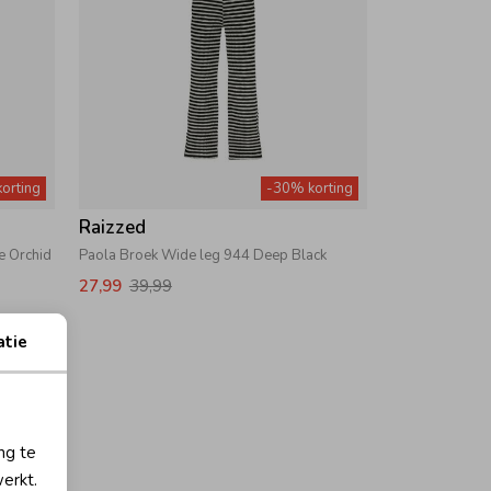
orting
-30% korting
Raizzed
e Orchid
Paola Broek Wide leg 944 Deep Black
27,99
39,99
atie
ng te
erkt.