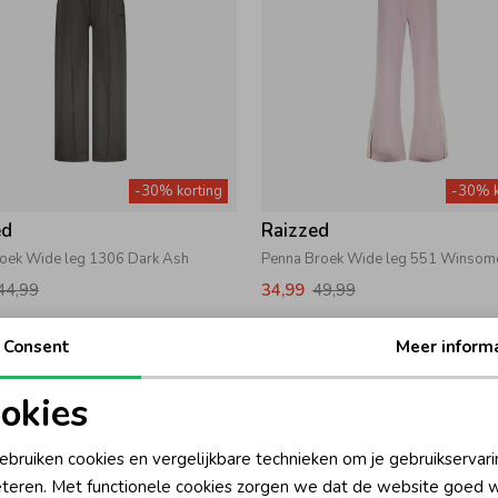
-30% korting
-30% k
ed
Raizzed
roek Wide leg 1306 Dark Ash
Penna Broek Wide leg 551 Winsom
44,99
34,99
49,99
Consent
Meer inform
okies
oodzakelijke cookies
Personalisatie cookies
ebruiken cookies en vergelijkbare technieken om je gebruikservari
teren. Met functionele cookies zorgen we dat de website goed w
nalytische cookies
Marketing cookies