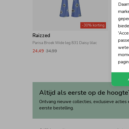
Daarn
marke
geper
-30% korting
biede
'Acce
Raizzed
Raizz
passe
Parisa Broek Wide leg 831 Daisy lilac
Pemie B
wete
24,49
34,99
29,99
momen
pagin
Altijd als eerste op de hoogte
Ontvang nieuwe collecties, exclusieve acties 
eerste bestelling.