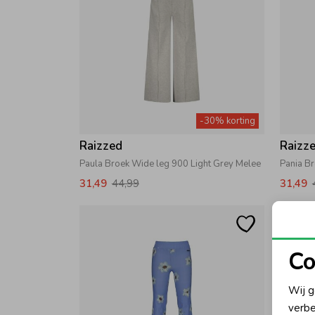
-30% korting
Raizzed
Raizz
Paula Broek Wide leg 900 Light Grey Melee
Pania B
31,49
44,99
31,49
Co
N
Wij g
verbe
A