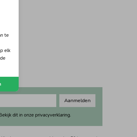
an te
op elk
 de
n
Aanmelden
ijk dit in onze privacyverklaring.