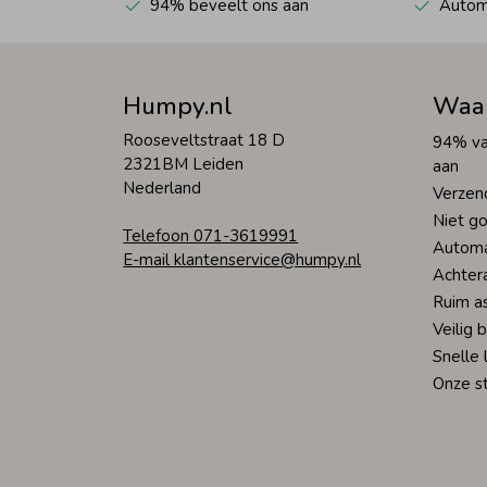
94% beveelt ons aan
Automa
Humpy.nl
Waa
Rooseveltstraat 18 D
94% va
2321BM Leiden
aan
Nederland
Verzen
Niet go
Telefoon 071-3619991
Automa
E-mail klantenservice@humpy.nl
Achter
Ruim a
Veilig 
Snelle 
Onze s