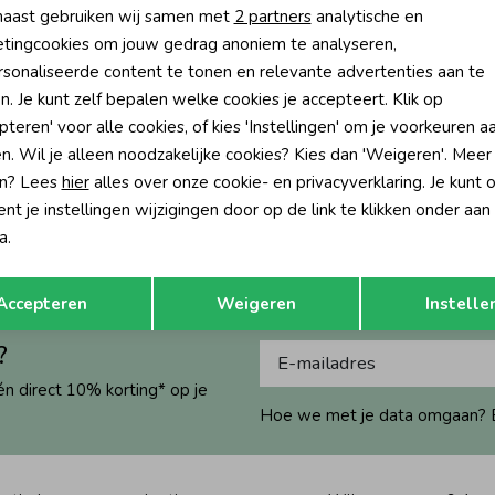
aast gebruiken wij samen met
2 partners
analytische en
tingcookies om jouw gedrag anoniem te analyseren,
sonaliseerde content te tonen en relevante advertenties aan te
-40% korting
n. Je kunt zelf bepalen welke cookies je accepteert. Klik op
pteren' voor alle cookies, of kies 'Instellingen' om je voorkeuren a
ed
n. Wil je alleen noodzakelijke cookies? Kies dan 'Weigeren'. Meer
roek wide leg 1313 Deep brown
n? Lees
hier
alles over onze cookie- en privacyverklaring. Je kunt 
49,99
t je instellingen wijzigingen door op de link te klikken onder aan
a.
Opslaan
Terug
Accepteren
Weigeren
Instelle
?
én direct 10% korting* op je
Hoe we met je data omgaan? Bek