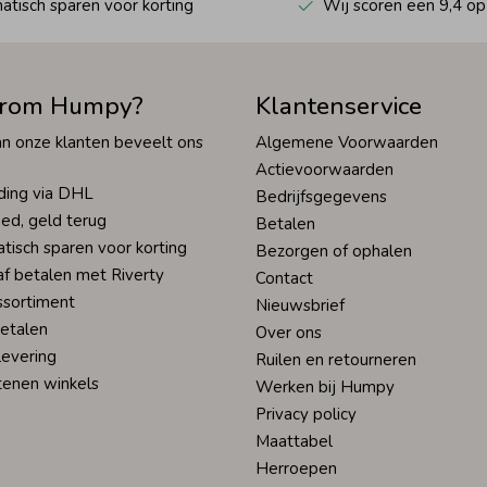
tisch sparen voor korting
Wij scoren een 9,4 op
rom Humpy?
Klantenservice
n onze klanten beveelt ons
Algemene Voorwaarden
Actievoorwaarden
ding via DHL
Bedrijfsgegevens
ed, geld terug
Betalen
tisch sparen voor korting
Bezorgen of ophalen
af betalen met Riverty
Contact
ssortiment
Nieuwsbrief
betalen
Over ons
levering
Ruilen en retourneren
tenen winkels
Werken bij Humpy
Privacy policy
Maattabel
Herroepen