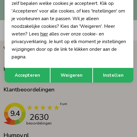
Hoe we met je data omgaan? Bekijk dit in onze
zelf bepalen welke cookies je accepteert. Klik op
privacyverklaring.
'Accepteren' voor alle cookies, of kies 'Instellingen' om
Ondergoed
Blouses
je voorkeuren aan te passen. Wil je alleen
noodzakelijke cookies? Kies dan 'Weigeren'. Meer
Automatisch sparen voor korting
Regenkleding &-laarzen
Blazers & Gilets
weten? Lees
hier
alles over onze cookie- en
privacyverklaring. Je kunt op elk moment je instellingen
Waarom Humpy?
wijzigingen door op de link te klikken onder aan de
Zomeraccessoires
Leggings
pagina.
Klantenservice
Opslaan
Terug
Kledingaccessoires
Boxpakjes
Accepteren
Weigeren
Instellen
Klantbeoordelingen
Beenmode
Rompers
Ondergoed
9.4
2630
beoordelingen
Regenkleding &-laarzen
Humpy.nl