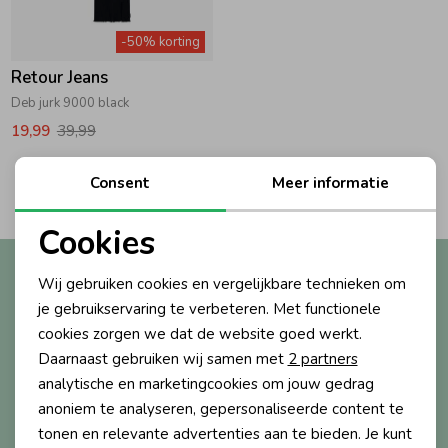
Zwemkleding
Zwemkleding
Cadeaubonnen
Winterjassen
Zwemvesten & Zwembandjes
Winterjassen
-50% korting
Retour Jeans
Jassen
Jassen
Haaraccessoires
Zomerjassen
Zomerjassen
Deb jurk 9000 black
19,99
39,99
Vesten
Vesten
Kledingaccessoires
2
Consent
Meer informatie
Filters
Overhemden
Overhemden
Babyaccessoires
Cookies
Noodzakelijke cookies
Altijd als eerste op de hoogte?
Wij gebruiken cookies en vergelijkbare technieken om
Colberts & Gilets
Jurken
Verzorgingsproducten
Personalisatie cookies
Ontvang nieuwe collecties, exclusieve acties én direct
je gebruikservaring te verbeteren. Met functionele
10% korting* op je eerste bestelling.
cookies zorgen we dat de website goed werkt.
Analytische cookies
Boxpakjes
Rokken & Skorts
Beenmode
Daarnaast gebruiken wij samen met
2 partners
Marketing cookies
analytische en marketingcookies om jouw gedrag
anoniem te analyseren, gepersonaliseerde content te
Aanmelden
Rompers
Jumpsuits
Winteraccessoires
tonen en relevante advertenties aan te bieden. Je kunt