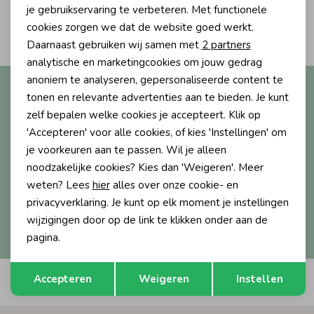
Personalisatie cookies
je gebruikservaring te verbeteren. Met functionele
2
Ondergoed
Blouses
cookies zorgen we dat de website goed werkt.
Filters
Analytische cookies
Daarnaast gebruiken wij samen met
2 partners
Marketing cookies
analytische en marketingcookies om jouw gedrag
Regenkleding &-laarzen
Blazers & Gilets
anoniem te analyseren, gepersonaliseerde content te
Altijd als eerste op de hoogte?
tonen en relevante advertenties aan te bieden. Je kunt
Ontvang nieuwe collecties, exclusieve acties én direct
zelf bepalen welke cookies je accepteert. Klik op
Zomeraccessoires
Leggings
10% korting* op je eerste bestelling.
'Accepteren' voor alle cookies, of kies 'Instellingen' om
je voorkeuren aan te passen. Wil je alleen
Kledingaccessoires
Boxpakjes
noodzakelijke cookies? Kies dan 'Weigeren'. Meer
weten? Lees
hier
alles over onze cookie- en
Aanmelden
privacyverklaring. Je kunt op elk moment je instellingen
Beenmode
Rompers
wijzigingen door op de link te klikken onder aan de
Hoe we met je data omgaan? Bekijk dit in onze
privacyverklaring.
pagina.
Ondergoed
Opslaan
Terug
Accepteren
Weigeren
Instellen
Automatisch sparen voor korting
Regenkleding &-laarzen