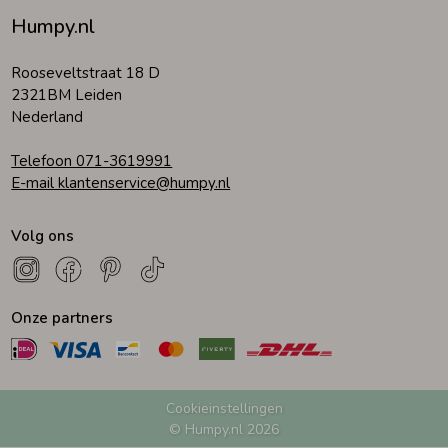
Humpy.nl
Zomeraccessoires
Rooseveltstraat 18 D
2321BM Leiden
Kledingaccessoires
Nederland
Telefoon 071-3619991
Beenmode
E-mail klantenservice@humpy.nl
Volg ons
Winteraccessoires
Onze partners
Cookieinstellingen
© Humpy.nl 2026