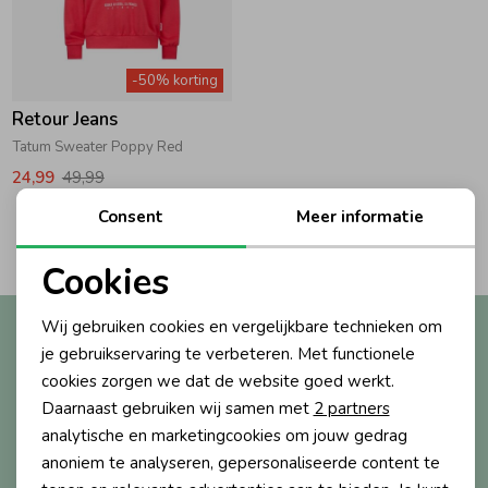
Zwemkleding
Zwemkleding
Cadeaubonnen
Winterjassen
Zwemvesten & Zwembandjes
Winterjassen
-50% korting
Jassen
Jassen
Haaraccessoires
Zomerjassen
Zomerjassen
Retour Jeans
Tatum Sweater Poppy Red
Vesten
Vesten
Kledingaccessoires
24,99
49,99
Consent
Meer informatie
2
Filters
Overhemden
Overhemden
Babyaccessoires
Cookies
Noodzakelijke cookies
Colberts & Gilets
Jurken
Verzorgingsproducten
Wij gebruiken cookies en vergelijkbare technieken om
Altijd als eerste op de hoogte?
Personalisatie cookies
je gebruikservaring te verbeteren. Met functionele
Ontvang nieuwe collecties, exclusieve acties én direct
cookies zorgen we dat de website goed werkt.
10% korting* op je eerste bestelling.
Boxpakjes
Rokken & Skorts
Beenmode
Analytische cookies
Daarnaast gebruiken wij samen met
2 partners
Marketing cookies
analytische en marketingcookies om jouw gedrag
Rompers
Jumpsuits
Winteraccessoires
anoniem te analyseren, gepersonaliseerde content te
Aanmelden