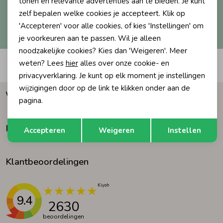
tonen en relevante advertenties aan te bieden. Je kunt
zelf bepalen welke cookies je accepteert. Klik op
Ondergoed
Blouses
Hoe we met je data omgaan? Bekijk dit in onze
'Accepteren' voor alle cookies, of kies 'Instellingen' om
privacyverklaring.
je voorkeuren aan te passen. Wil je alleen
noodzakelijke cookies? Kies dan 'Weigeren'. Meer
Regenkleding &-laarzen
Blazers & Gilets
weten? Lees
hier
alles over onze cookie- en
Automatisch sparen voor korting
privacyverklaring. Je kunt op elk moment je instellingen
Zomeraccessoires
Leggings
wijzigingen door op de link te klikken onder aan de
Waarom Humpy?
pagina.
Kledingaccessoires
Boxpakjes
Opslaan
Terug
Klantenservice
Accepteren
Weigeren
Instellen
Beenmode
Rompers
Klantbeoordelingen
Ondergoed
9.4
2630
Regenkleding &-laarzen
beoordelingen