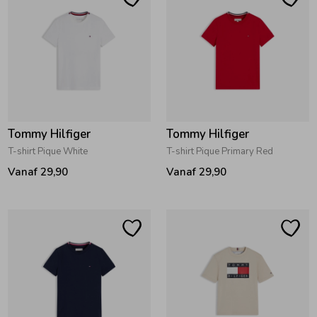
Zomeraccessoires
Kledingaccessoires
Beenmode
Tommy Hilfiger
Tommy Hilfiger
T-shirt Pique White
T-shirt Pique Primary Red
Winteraccessoires
Vanaf 29,90
Vanaf 29,90