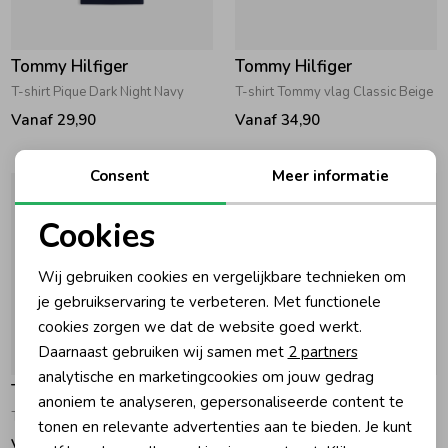
Tommy Hilfiger
Tommy Hilfiger
T-shirt Pique Dark Night Navy
T-shirt Tommy vlag Classic Beige
Vanaf 29,90
Vanaf 34,90
Consent
Meer informatie
Cookies
Noodzakelijke cookies
Wij gebruiken cookies en vergelijkbare technieken om
Personalisatie cookies
je gebruikservaring te verbeteren. Met functionele
cookies zorgen we dat de website goed werkt.
Analytische cookies
Daarnaast gebruiken wij samen met
2 partners
Marketing cookies
analytische en marketingcookies om jouw gedrag
Tommy Hilfiger
Tommy Hilfiger
anoniem te analyseren, gepersonaliseerde content te
T-shirt script graphic Dark Night Navy
T-shirt Tonal Flag Neon Lychee
tonen en relevante advertenties aan te bieden. Je kunt
Vanaf 34,90
Vanaf 24,90