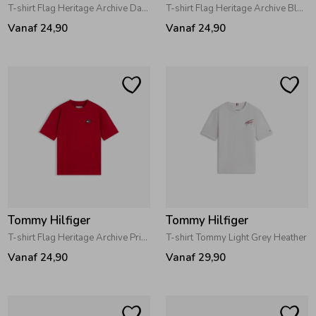
T-shirt Flag Heritage Archive Dark Night Navy
T-shirt Flag Heritage Archive Black
Ondergoed
Blouses
Vanaf 24,90
Vanaf 24,90
Regenkleding &-laarzen
Blazers & Gilets
Zomeraccessoires
Leggings
Kledingaccessoires
Boxpakjes
Beenmode
Rompers
Tommy Hilfiger
Tommy Hilfiger
T-shirt Flag Heritage Archive Primary Red
T-shirt Tommy Light Grey Heather
Ondergoed
Vanaf 24,90
Vanaf 29,90
Regenkleding &-laarzen