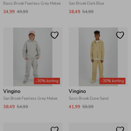
Basis Broek Fearless Grey Melee
San Broek Dark Blue
Ondergoed
Blouses
34,99
49,99
38,49
54,99
Regenkleding &-laarzen
Blazers & Gilets
Zomeraccessoires
Leggings
Kledingaccessoires
Boxpakjes
-30% korting
-30% korting
Beenmode
Rompers
Vingino
Vingino
San Broek Fearless Grey Melee
Sovo Broek Dune Sand
Ondergoed
38,49
54,99
41,99
59,99
Regenkleding &-laarzen