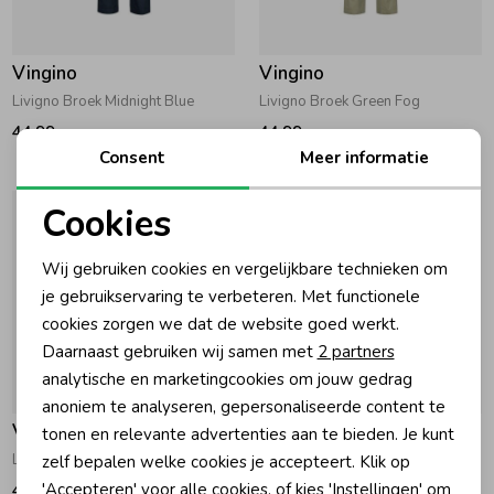
Vingino
Vingino
Livigno Broek Midnight Blue
Livigno Broek Green Fog
44,99
44,99
Consent
Meer informatie
Cookies
Noodzakelijke cookies
Wij gebruiken cookies en vergelijkbare technieken om
Personalisatie cookies
je gebruikservaring te verbeteren. Met functionele
cookies zorgen we dat de website goed werkt.
Analytische cookies
Daarnaast gebruiken wij samen met
2 partners
Marketing cookies
analytische en marketingcookies om jouw gedrag
anoniem te analyseren, gepersonaliseerde content te
Vingino
Vingino
tonen en relevante advertenties aan te bieden. Je kunt
Livigno Broek Earth
Livigno Broek Deep Black
zelf bepalen welke cookies je accepteert. Klik op
'Accepteren' voor alle cookies, of kies 'Instellingen' om
44,99
44,99