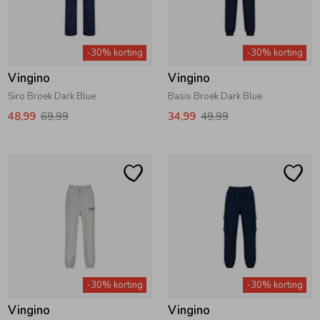
Zwemkleding
Zwemkleding
Cadeaubonnen
Winterjassen
Zwemvesten & Zwembandjes
Winterjassen
-30% korting
-30% korting
Jassen
Jassen
Haaraccessoires
Zomerjassen
Zomerjassen
Vingino
Vingino
Siro Broek Dark Blue
Basis Broek Dark Blue
Vesten
Vesten
Kledingaccessoires
48,99
69,99
34,99
49,99
Overhemden
Overhemden
Babyaccessoires
Colberts & Gilets
Jurken
Verzorgingsproducten
Boxpakjes
Rokken & Skorts
Beenmode
-30% korting
-30% korting
Rompers
Jumpsuits
Winteraccessoires
Vingino
Vingino