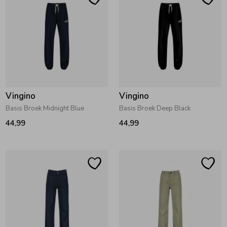
Zomeraccessoires
Kledingaccessoires
Beenmode
Vingino
Vingino
Basis Broek Midnight Blue
Basis Broek Deep Black
Winteraccessoires
44,99
44,99