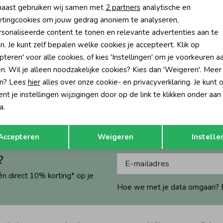
aast gebruiken wij samen met
2 partners
analytische en
tingcookies om jouw gedrag anoniem te analyseren,
sonaliseerde content te tonen en relevante advertenties aan te
-50% korting
-50% k
n. Je kunt zelf bepalen welke cookies je accepteert. Klik op
pteren' voor alle cookies, of kies 'Instellingen' om je voorkeuren a
no
Vingino
n. Wil je alleen noodzakelijke cookies? Kies dan 'Weigeren'. Meer
lazer 012 Gravel Sand
Nebio Gilet 012 Gravel Sand
n? Lees
hier
alles over onze cookie- en privacyverklaring. Je kunt 
99,99
24,99
49,99
t je instellingen wijzigingen door op de link te klikken onder aan
a.
Opslaan
Terug
Accepteren
Weigeren
Instelle
?
én direct 10% korting* op je
Hoe we met je data omgaan? Bek