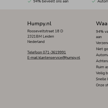
94% beveelt ons aan
Automa
Humpy.nl
Waa
Rooseveltstraat 18 D
94% va
2321BM Leiden
aan
Nederland
Verzen
Niet go
Telefoon 071-3619991
Automa
E-mail klantenservice@humpy.nl
Achter
Ruim a
Veilig 
Snelle 
Onze s