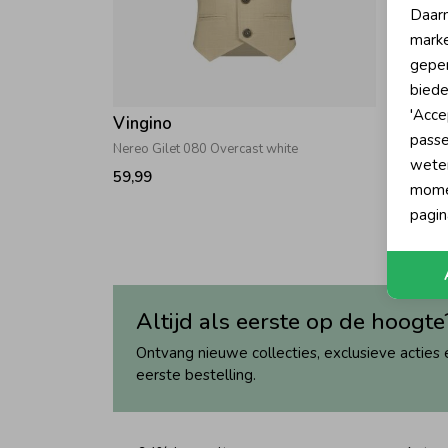
Daarn
marke
geper
biede
'Acce
Vingino
Vingi
passe
Nereo Gilet 080 Overcast white
Tcivor B
wete
59,99
49,99
momen
pagin
Altijd als eerste op de hoogte
Ontvang nieuwe collecties, exclusieve acties 
eerste bestelling.