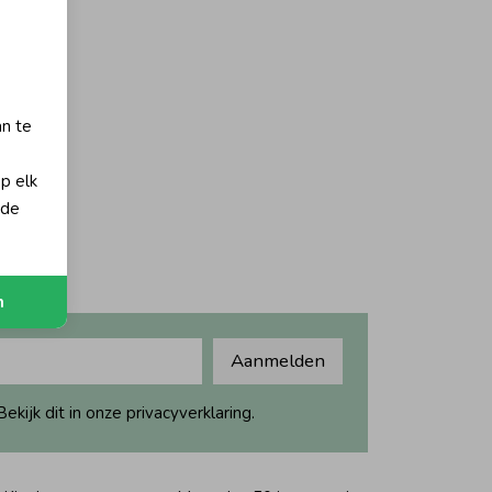
orting
an te
op elk
 de
n
Aanmelden
ijk dit in onze privacyverklaring.