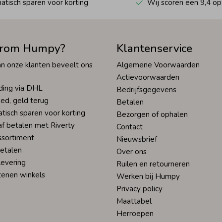
tisch sparen voor korting
Wij scoren een 9,4 op
rom Humpy?
Klantenservice
n onze klanten beveelt ons
Algemene Voorwaarden
Actievoorwaarden
ding via DHL
Bedrijfsgegevens
ed, geld terug
Betalen
tisch sparen voor korting
Bezorgen of ophalen
af betalen met Riverty
Contact
ssortiment
Nieuwsbrief
betalen
Over ons
levering
Ruilen en retourneren
tenen winkels
Werken bij Humpy
Privacy policy
Maattabel
Herroepen