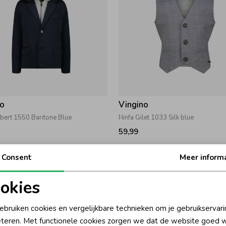
no
Vingino
bert 1550 Baritone Blue
Ninfa Gilet 1033 Silk blue
59,99
Consent
Meer inform
okies
oodzakelijke cookies
Personalisatie cookies
ebruiken cookies en vergelijkbare technieken om je gebruikservari
teren. Met functionele cookies zorgen we dat de website goed w
nalytische cookies
Marketing cookies