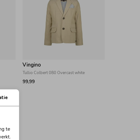
Vingino
Tullio Colbert 080 Overcast white
99,99
atie
ng te
erkt.