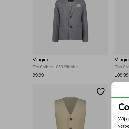
Vingino
Vingi
Tito Colbert 1033 Silk blue
Tino Col
99,99
109,99
Co
N
Wij g
verbe
A