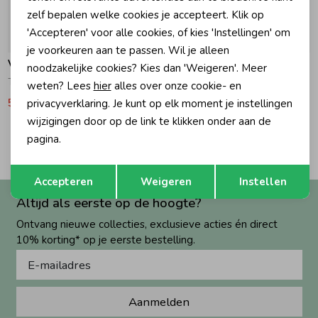
zelf bepalen welke cookies je accepteert. Klik op
Zomeraccessoires
'Accepteren' voor alle cookies, of kies 'Instellingen' om
-40% korting
-40% korting
je voorkeuren aan te passen. Wil je alleen
Vingino
Vingino
noodzakelijke cookies? Kies dan 'Weigeren'. Meer
Kledingaccessoires
Tezia Jas 1124 Faded Lime
Tigelle Jas 599 Multicolor Pink
weten? Lees
hier
alles over onze cookie- en
59,99
99,99
65,99
109,99
privacyverklaring. Je kunt op elk moment je instellingen
wijzigingen door op de link te klikken onder aan de
Beenmode
2
pagina.
Filters
Opslaan
Terug
Winteraccessoires
Accepteren
Weigeren
Instellen
Altijd als eerste op de hoogte?
Ontvang nieuwe collecties, exclusieve acties én direct
10% korting* op je eerste bestelling.
Aanmelden