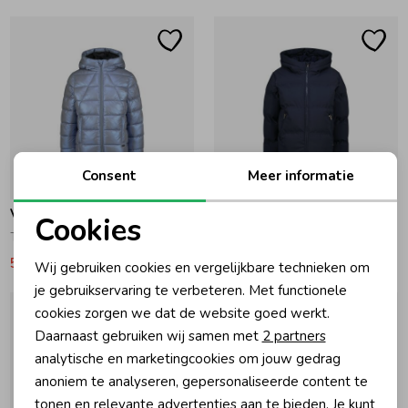
Ondergoed
Blouses
Regenkleding &-laarzen
Blazers & Gilets
Zomeraccessoires
Leggings
Consent
Meer informatie
-40% korting
-40% korting
Kledingaccessoires
Boxpakjes
Vingino
Vingino
Cookies
Tianna Jas 1003 Dusty Light Blue
Tezia Jas 100 Dark Blue
Noodzakelijke cookies
53,99
89,99
59,99
99,99
Wij gebruiken cookies en vergelijkbare technieken om
Beenmode
Rompers
Personalisatie cookies
je gebruikservaring te verbeteren. Met functionele
cookies zorgen we dat de website goed werkt.
Analytische cookies
Ondergoed
Daarnaast gebruiken wij samen met
2 partners
Marketing cookies
analytische en marketingcookies om jouw gedrag
anoniem te analyseren, gepersonaliseerde content te
Regenkleding &-laarzen
tonen en relevante advertenties aan te bieden. Je kunt