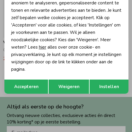
anoniem te analyseren, gepersonaliseerde content te
tonen en relevante advertenties aan te bieden. Je kunt
Zomeraccessoires
zelf bepalen welke cookies je accepteert. Klik op
'Accepteren' voor alle cookies, of kies 'Instellingen' om
je voorkeuren aan te passen. Wil je alleen
Kledingaccessoires
-30% korting
-30% korting
noodzakelijke cookies? Kies dan 'Weigeren'. Meer
Vingino
Vingino
weten? Lees
hier
alles over onze cookie- en
Qarlina Rokje Goji Berry
Qarlina Rokje Dark Blue
Beenmode
privacyverklaring. Je kunt op elk moment je instellingen
27,99
39,99
27,99
39,99
wijzigingen door op de link te klikken onder aan de
pagina.
Winteraccessoires
2
Filters
Opslaan
Terug
Accepteren
Weigeren
Instellen
Altijd als eerste op de hoogte?
Ontvang nieuwe collecties, exclusieve acties én direct
10% korting* op je eerste bestelling.