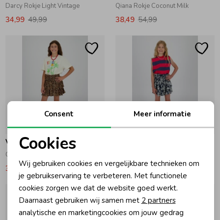
Darcy Rokje Light Vintage
Qiana Rokje Coconut Milk
Ondergoed
Blouses
34,99
49,99
38,49
54,99
Regenkleding &-laarzen
Blazers & Gilets
Zomeraccessoires
Leggings
Consent
Meer informatie
Kledingaccessoires
Boxpakjes
-30% korting
-30% korting
Cookies
Vingino
Vingino
Beenmode
Rompers
Noodzakelijke cookies
Qarinny Rokje Multicolor Brown
Qitty Rokje Dark Blue
Wij gebruiken cookies en vergelijkbare technieken om
34,99
49,99
27,99
39,99
Personalisatie cookies
je gebruikservaring te verbeteren. Met functionele
Ondergoed
cookies zorgen we dat de website goed werkt.
Analytische cookies
Daarnaast gebruiken wij samen met
2 partners
Regenkleding &-laarzen
Marketing cookies
analytische en marketingcookies om jouw gedrag