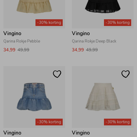
Zwemkleding
Zwemkleding
Cadeaubonnen
Winterjassen
Zwemvesten & Zwembandjes
Winterjassen
-30% korting
-30% korting
Jassen
Jassen
Haaraccessoires
Zomerjassen
Zomerjassen
Vingino
Vingino
Qarina Rokje Pebble
Qarina Rokje Deep Black
Vesten
Vesten
Kledingaccessoires
34,99
49,99
34,99
49,99
Overhemden
Overhemden
Babyaccessoires
Colberts & Gilets
Jurken
Verzorgingsproducten
Boxpakjes
Rokken & Skorts
Beenmode
-30% korting
-30% korting
Rompers
Jumpsuits
Winteraccessoires
Vingino
Vingino