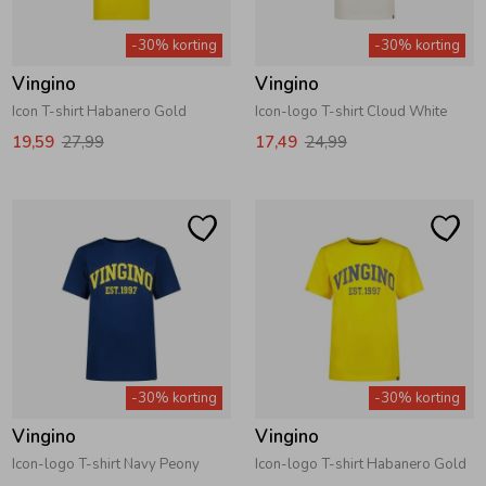
Zwemkleding
Zwemkleding
Cadeaubonnen
Winterjassen
Zwemvesten & Zwembandjes
Winterjassen
-30% korting
-30% korting
Vingino
Vingino
Jassen
Jassen
Haaraccessoires
Zomerjassen
Zomerjassen
Icon T-shirt Habanero Gold
Icon-logo T-shirt Cloud White
19,59
27,99
17,49
24,99
Vesten
Vesten
Kledingaccessoires
Overhemden
Overhemden
Babyaccessoires
Colberts & Gilets
Jurken
Verzorgingsproducten
Boxpakjes
Rokken & Skorts
Beenmode
-30% korting
-30% korting
Vingino
Vingino
Rompers
Jumpsuits
Winteraccessoires
Icon-logo T-shirt Navy Peony
Icon-logo T-shirt Habanero Gold