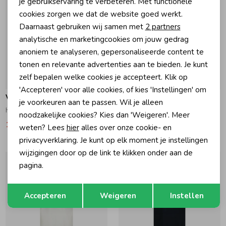
je gebruikservaring te verbeteren. Met functionele
cookies zorgen we dat de website goed werkt.
Analytische cookies
Daarnaast gebruiken wij samen met
2 partners
Marketing cookies
analytische en marketingcookies om jouw gedrag
anoniem te analyseren, gepersonaliseerde content te
tonen en relevante advertenties aan te bieden. Je kunt
zelf bepalen welke cookies je accepteert. Klik op
-30% korting
-30% korting
'Accepteren' voor alle cookies, of kies 'Instellingen' om
Vingino
Vingino
je voorkeuren aan te passen. Wil je alleen
Haraku T-shirt Orange Clown Fish
Haraku T-shirt Rolling Hills
noodzakelijke cookies? Kies dan 'Weigeren'. Meer
17,49
24,99
17,49
24,99
weten? Lees
hier
alles over onze cookie- en
privacyverklaring. Je kunt op elk moment je instellingen
wijzigingen door op de link te klikken onder aan de
pagina.
Opslaan
Terug
Accepteren
Weigeren
Instellen