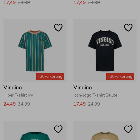
17,49
24,99
17,49
24,99
Ondergoed
Blouses
Regenkleding &-laarzen
Blazers & Gilets
Zomeraccessoires
Leggings
Kledingaccessoires
Boxpakjes
-30% korting
-30% korting
Vingino
Vingino
Beenmode
Rompers
Hiper T-shirt Ivy
Icon-logo T-shirt Salute
24,49
34,99
17,49
24,99
Ondergoed
Regenkleding &-laarzen