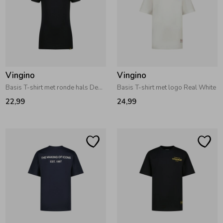
Vingino
Vingino
Basis T-shirt met ronde hals Deep Black
Basis T-shirt met logo Real White
22,99
24,99