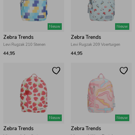
Zomeraccessoires
Nieuw
Nieuw
Kledingaccessoires
Zebra Trends
Zebra Trends
Levi Rugzak 210 Stenen
Levi Rugzak 209 Voertuigen
Beenmode
44,95
44,95
Winteraccessoires
Nieuw
Nieuw
Zebra Trends
Zebra Trends