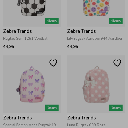
Zwemkleding
Zwemkleding
Cadeaubonnen
Winterjassen
Zwemvesten & Zwembandjes
Winterjassen
Nieuw
Nieuw
Jassen
Jassen
Haaraccessoires
Zomerjassen
Zomerjassen
Zebra Trends
Zebra Trends
Rugtas Sem 1261 Voetbal
Lily rugzak Aardbei 944 Aardbei
Vesten
Vesten
Kledingaccessoires
44,95
44,95
Overhemden
Overhemden
Babyaccessoires
Colberts & Gilets
Jurken
Verzorgingsproducten
Boxpakjes
Rokken & Skorts
Beenmode
Nieuw
Nieuw
Zebra Trends
Zebra Trends
Rompers
Jumpsuits
Winteraccessoires
Special Edition Anna Rugzak 195 Multi
Luna Rugzak 009 Roze