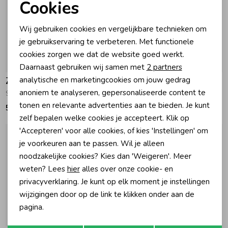
Cookies
Noodzakelijke cookies
Wij gebruiken cookies en vergelijkbare technieken om
Personalisatie cookies
je gebruikservaring te verbeteren. Met functionele
cookies zorgen we dat de website goed werkt.
Analytische cookies
Daarnaast gebruiken wij samen met
2 partners
Marketing cookies
analytische en marketingcookies om jouw gedrag
Zebra Trends
Zebra Trends
anoniem te analyseren, gepersonaliseerde content te
Shopper 001 Zwart
Zebra Maan Rugzak 043 Beige
tonen en relevante advertenties aan te bieden. Je kunt
59,95
39,95
zelf bepalen welke cookies je accepteert. Klik op
'Accepteren' voor alle cookies, of kies 'Instellingen' om
je voorkeuren aan te passen. Wil je alleen
noodzakelijke cookies? Kies dan 'Weigeren'. Meer
weten? Lees
hier
alles over onze cookie- en
privacyverklaring. Je kunt op elk moment je instellingen
wijzigingen door op de link te klikken onder aan de
pagina.