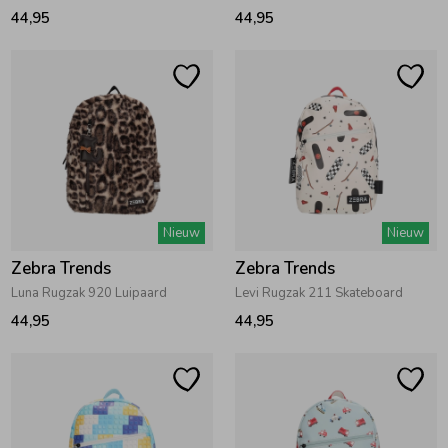
44,95
44,95
Ondergoed
Blouses
Regenkleding &-laarzen
Blazers & Gilets
Zomeraccessoires
Leggings
Kledingaccessoires
Boxpakjes
Nieuw
Nieuw
Zebra Trends
Zebra Trends
Luna Rugzak 920 Luipaard
Levi Rugzak 211 Skateboard
Beenmode
Rompers
44,95
44,95
Ondergoed
Regenkleding &-laarzen