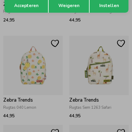
Opslaan
Terug
Zebra Trends
Zebra Trends
Accepteren
Weigeren
Instellen
Rugtas 023 Green
Rugtas Buddie 043 Beige
24,95
44,95
Zebra Trends
Zebra Trends
Rugtas 040 Lemon
Rugtas Sem 1263 Safari
44,95
44,95