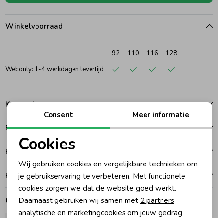
Ondergoed
Blouses
Winkelvoorraad
Regenkleding &-laarzen
Blazers & Gilets
92
110
116
128
Webonly: 1-4 werkdagen levertijd
Zomeraccessoires
Leggings
Kenmerken
Kledingaccessoires
Boxpakjes
Consent
Meer informatie
Betalen
Cookies
Beenmode
Rompers
Bezorgen of ophalen
Noodzakelijke cookies
Wij gebruiken cookies en vergelijkbare technieken om
Personalisatie cookies
Ruilen en retouren
je gebruikservaring te verbeteren. Met functionele
Ondergoed
cookies zorgen we dat de website goed werkt.
Analytische cookies
Gerelateerde producten
Daarnaast gebruiken wij samen met
2 partners
Regenkleding &-laarzen
Marketing cookies
analytische en marketingcookies om jouw gedrag