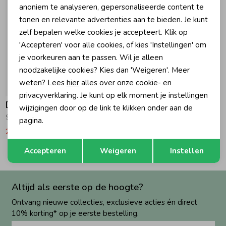
anoniem te analyseren, gepersonaliseerde content te
tonen en relevante advertenties aan te bieden. Je kunt
Zomeraccessoires
zelf bepalen welke cookies je accepteert. Klik op
'Accepteren' voor alle cookies, of kies 'Instellingen' om
Kledingaccessoires
je voorkeuren aan te passen. Wil je alleen
noodzakelijke cookies? Kies dan 'Weigeren'. Meer
weten? Lees
hier
alles over onze cookie- en
-50% korting
Beenmode
privacyverklaring. Je kunt op elk moment je instellingen
Daily7
wijzigingen door op de link te klikken onder aan de
Spijkerjas Medium Blue denim
pagina.
Winteraccessoires
27,47
54,95
Opslaan
Terug
Accepteren
Weigeren
Instellen
Altijd als eerste op de hoogte?
Ontvang nieuwe collecties, exclusieve acties én direct
10% korting* op je eerste bestelling.