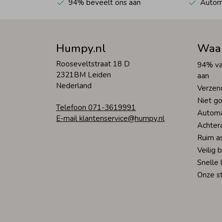
94% beveelt ons aan
Automa
Humpy.nl
Waa
Rooseveltstraat 18 D
94% va
2321BM Leiden
aan
Nederland
Verzen
Niet go
Telefoon 071-3619991
Automa
E-mail klantenservice@humpy.nl
Achter
Ruim a
Veilig 
Snelle 
Onze s