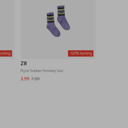
orting
-50% korting
Z8
c
Ryze Sokken Smokey lilac
3,99
7,99