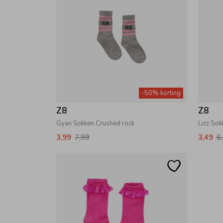
-50% korting
Z8
Z8
Gyan Sokken Crushed rock
Lizz Sokk
3,99
7,99
3,49
6