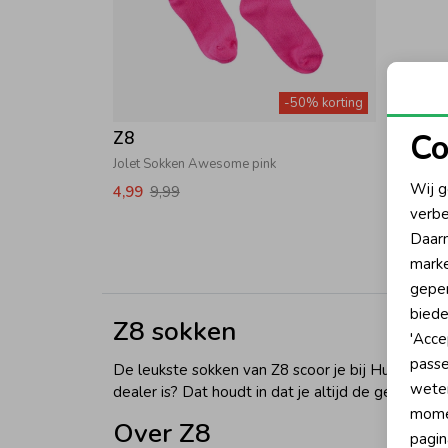
-50% korting
Co
Z8
Jolet Sokken Awesome pink
N
Wij g
4,99
9,99
verbe
A
Daarn
marke
geper
biede
Z8 sokken
'Acce
passe
De leukste sokken van Z8 scoor je bij Humpy! Of
wete
dealer is? Dat houdt in dat je altijd de gehele co
momen
Over Z8
pagin