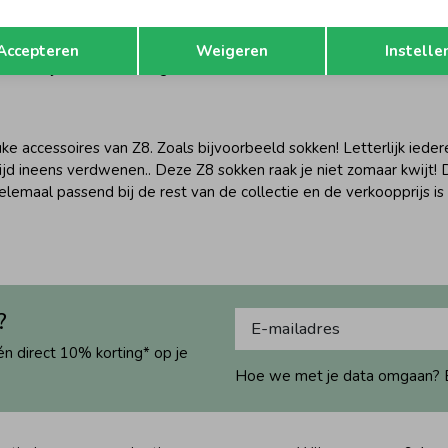
e voor zowel jongens als meisjes. Unieke kleuren, materialen en pri
Opslaan
Terug
g leuk en handig vinden is dat Z8 de items altijd toffe namen gee
Accepteren
Weigeren
Instelle
natuurlijk niet laten hangen dan..
ke accessoires van Z8. Zoals bijvoorbeeld sokken! Letterlijk iede
ijd ineens verdwenen.. Deze Z8 sokken raak je niet zomaar kwijt! D
 Helemaal passend bij de rest van de collectie en de verkoopprijs i
?
én direct 10% korting* op je
Hoe we met je data omgaan? Bek