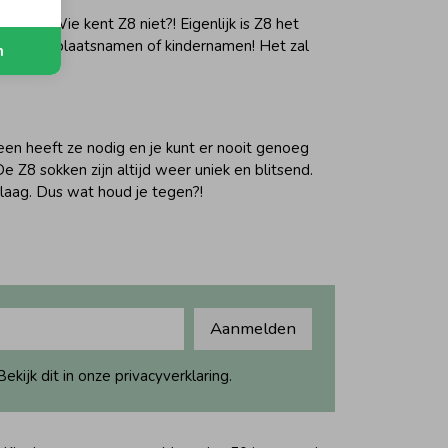
ntjes.. Wie kent Z8 niet?! Eigenlijk is Z8 het
ft, zoals plaatsnamen of kindernamen! Het zal
n
reen heeft ze nodig en je kunt er nooit genoeg
e Z8 sokken zijn altijd weer uniek en blitsend.
s laag. Dus wat houd je tegen?!
Aanmelden
ijk dit in onze privacyverklaring.