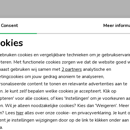
Consent
Meer inform
okies
oodzakelijke cookies
Personalisatie cookies
ebruiken cookies en vergelijkbare technieken om je gebruikservari
teren. Met functionele cookies zorgen we dat de website goed w
nalytische cookies
Marketing cookies
aast gebruiken wij samen met
2 partners
analytische en
tingcookies om jouw gedrag anoniem te analyseren,
sonaliseerde content te tonen en relevante advertenties aan te
n. Je kunt zelf bepalen welke cookies je accepteert. Klik op
pteren' voor alle cookies, of kies 'Instellingen' om je voorkeuren a
n. Wil je alleen noodzakelijke cookies? Kies dan 'Weigeren'. Meer
 kom gezellig even langs in een van onze winkels in Katwijk en N
n? Lees
hier
alles over onze cookie- en privacyverklaring. Je kunt 
llectie verkoopt en het hele jaar alles kan nabestellen zolang de v
t je instellingen wijzigingen door op de link te klikken onder aan
a.