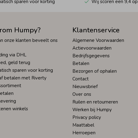
tisch sparen voor korting
Wij scoren een 9,4 op
rom Humpy?
Klantenservice
n onze klanten beveelt ons
Algemene Voorwaarden
Actievoorwaarden
ding via DHL
Bedrijfsgegevens
ed, geld terug
Betalen
tisch sparen voor korting
Bezorgen of ophalen
af betalen met Riverty
Contact
ssortiment
Nieuwsbrief
betalen
Over ons
levering
Ruilen en retourneren
tenen winkels
Werken bij Humpy
Privacy policy
Maattabel
Herroepen