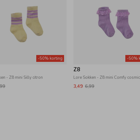
-50% korting
-50% k
Z8
en - Z8 mini Silly citron
Lore Sokken - Z8 mini Comfy cosmi
,99
3,49
6,99