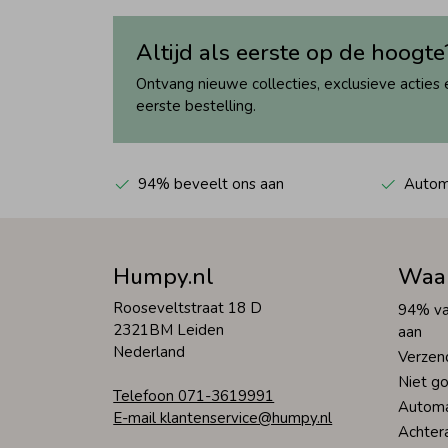
Altijd als eerste op de hoogte
Ontvang nieuwe collecties, exclusieve acties 
eerste bestelling.
94% beveelt ons aan
Automa
Humpy.nl
Waa
Rooseveltstraat 18 D
94% va
2321BM Leiden
aan
Nederland
Verzen
Niet go
Telefoon 071-3619991
Automa
E-mail klantenservice@humpy.nl
Achter