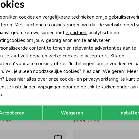
okies
24,99
19,99
39,99
oodzakelijke cookies
Personalisatie cookies
ebruiken cookies en vergelijkbare technieken om je gebruikservari
teren. Met functionele cookies zorgen we dat de website goed w
nalytische cookies
Marketing cookies
aast gebruiken wij samen met
2 partners
analytische en
tingcookies om jouw gedrag anoniem te analyseren,
sonaliseerde content te tonen en relevante advertenties aan te
n. Je kunt zelf bepalen welke cookies je accepteert. Klik op
pteren' voor alle cookies, of kies 'Instellingen' om je voorkeuren a
n. Wil je alleen noodzakelijke cookies? Kies dan 'Weigeren'. Meer
n? Lees
hier
alles over onze cookie- en privacyverklaring. Je kunt 
t je instellingen wijzigingen door op de link te klikken onder aan
-50% korting
-50% k
a.
Z8
Opslaan
Terug
Lange broek - Z8 mini Comfy cosmic
Rens Joggingbroek - Z8 mini Blush
Accepteren
Weigeren
Instelle
23,99
13,99
27,99