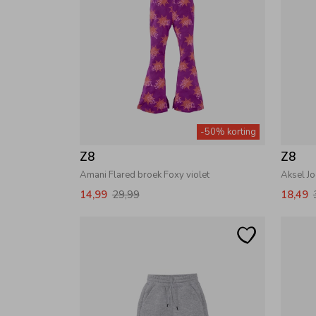
-50% korting
Z8
Z8
Amani Flared broek Foxy violet
Aksel J
14,99
29,99
18,49