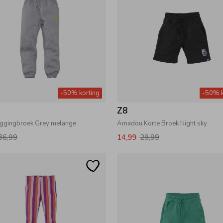
-50% korting
-50% k
Z8
oggingbroek Grey melange
Amadou Korte Broek Night sky
36,99
14,99
29,99