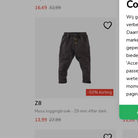
Co
16,49
32,99
12,49
N
Wij g
verbe
A
Daarn
marke
geper
biede
'Acce
passe
wete
momen
-50% korting
pagin
Z8
Z8
Musa Joggingbroek - Z8 mini After dark
Noella 
13,99
27,99
11,99