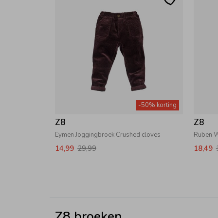
-50% korting
Z8
Z8
Eymen Joggingbroek Crushed cloves
Ruben W
14,99
29,99
18,49
Z8 broeken