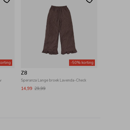
orting
-50% korting
Z8
w
Speranza Lange broek Lavenda-Check
14,99
29,99