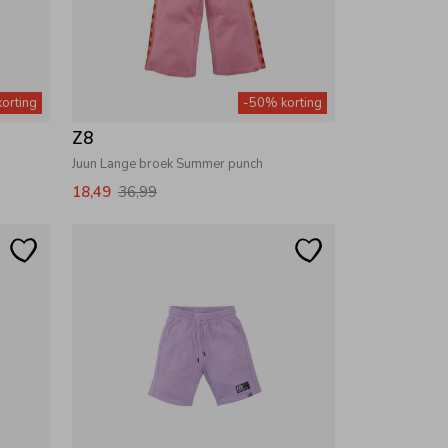
orting
-50% korting
Z8
Juun Lange broek Summer punch
18,49
36,99