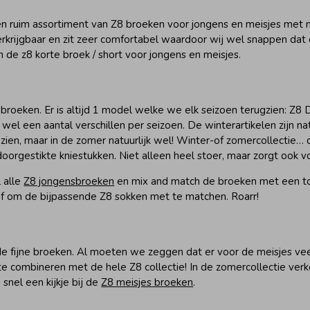
n ruim assortiment van Z8 broeken voor jongens en meisjes met m
verkrijgbaar en zit zeer comfortabel waardoor wij wel snappen dat 
en de z8 korte broek / short voor jongens en meisjes.
 broeken. Er is altijd 1 model welke we elk seizoen terugzien: Z8 
 wel een aantal verschillen per seizoen. De winterartikelen zijn na
et zien, maar in de zomer natuurlijk wel! Winter-of zomercollectie…
oorgestikte kniestukken. Niet alleen heel stoer, maar zorgt ook v
 alle
Z8 jongensbroeken
en mix and match de broeken met een t
of om de bijpassende Z8 sokken met te matchen. Roarr!
de fijne broeken. Al moeten we zeggen dat er voor de meisjes vee
 te combineren met de hele Z8 collectie! In de zomercollectie ver
nel een kijkje bij de
Z8 meisjes broeken
.