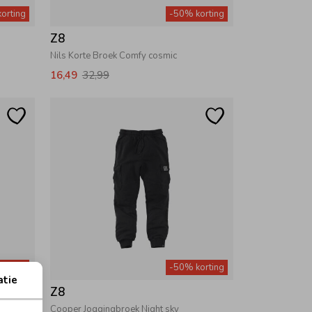
orting
-50% korting
Z8
Nils Korte Broek Comfy cosmic
16,49
32,99
orting
-50% korting
atie
Z8
Cooper Joggingbroek Night sky