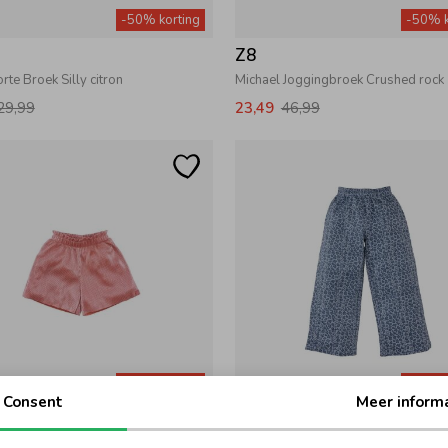
-50% korting
-50% k
Z8
rte Broek Silly citron
Michael Joggingbroek Crushed rock
29,99
23,49
46,99
-50% korting
-50% k
Consent
Meer inform
Z8
te Broek Living coral
Selin Broek Dusty blue