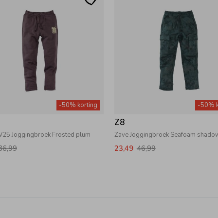
-50% korting
-50% k
Z8
25 Joggingbroek Frosted plum
Zave Joggingbroek Seafoam shado
36,99
23,49
46,99