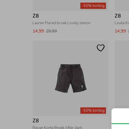
-50% korting
Z8
Z8
Lauren Flared broek Lovely lemon
Louka Ko
14,99
29,99
14,99
-50% korting
Z8
Z8
Rayan Korte Broek After dark
Rumi Kor