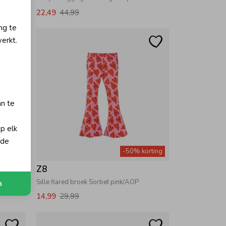
22,49
44,99
ng te
erkt.
an te
op elk
 de
orting
-50% korting
Z8
 brown
Sille flared broek Sorbet pink/AOP
n
14,99
29,99