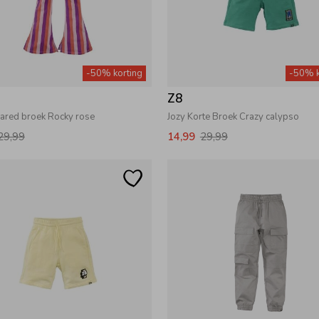
-50% korting
-50% k
Z8
lared broek Rocky rose
Jozy Korte Broek Crazy calypso
29,99
14,99
29,99