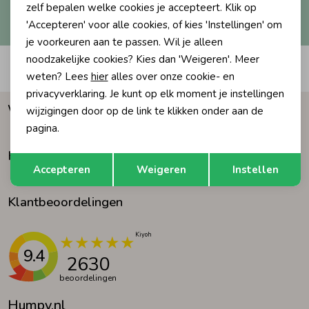
Hoe we met je data omgaan? Bekijk dit in onze
zelf bepalen welke cookies je accepteert. Klik op
privacyverklaring.
'Accepteren' voor alle cookies, of kies 'Instellingen' om
Ondergoed
Blouses
je voorkeuren aan te passen. Wil je alleen
noodzakelijke cookies? Kies dan 'Weigeren'. Meer
Automatisch sparen voor korting
Regenkleding &-laarzen
Blazers & Gilets
weten? Lees
hier
alles over onze cookie- en
privacyverklaring. Je kunt op elk moment je instellingen
Waarom Humpy?
wijzigingen door op de link te klikken onder aan de
Zomeraccessoires
Leggings
pagina.
Klantenservice
Opslaan
Terug
Kledingaccessoires
Boxpakjes
Accepteren
Weigeren
Instellen
Klantbeoordelingen
Beenmode
Rompers
Ondergoed
9.4
2630
beoordelingen
Regenkleding &-laarzen
Humpy.nl