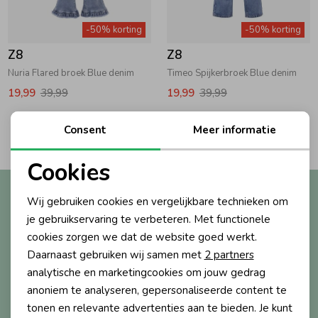
Zwemkleding
Zwemkleding
Cadeaubonnen
Winterjassen
Zwemvesten & Zwembandjes
Winterjassen
-50% korting
-50% korting
Z8
Z8
Jassen
Jassen
Haaraccessoires
Zomerjassen
Zomerjassen
Nuria Flared broek Blue denim
Timeo Spijkerbroek Blue denim
19,99
39,99
19,99
39,99
Vesten
Vesten
Kledingaccessoires
2
Consent
Meer informatie
Filters
Overhemden
Overhemden
Babyaccessoires
Cookies
Noodzakelijke cookies
Altijd als eerste op de hoogte?
Wij gebruiken cookies en vergelijkbare technieken om
Colberts & Gilets
Jurken
Verzorgingsproducten
Personalisatie cookies
Ontvang nieuwe collecties, exclusieve acties én direct
je gebruikservaring te verbeteren. Met functionele
10% korting* op je eerste bestelling.
cookies zorgen we dat de website goed werkt.
Analytische cookies
Boxpakjes
Rokken & Skorts
Beenmode
Daarnaast gebruiken wij samen met
2 partners
Marketing cookies
analytische en marketingcookies om jouw gedrag
anoniem te analyseren, gepersonaliseerde content te
Aanmelden
Rompers
Jumpsuits
Winteraccessoires
tonen en relevante advertenties aan te bieden. Je kunt