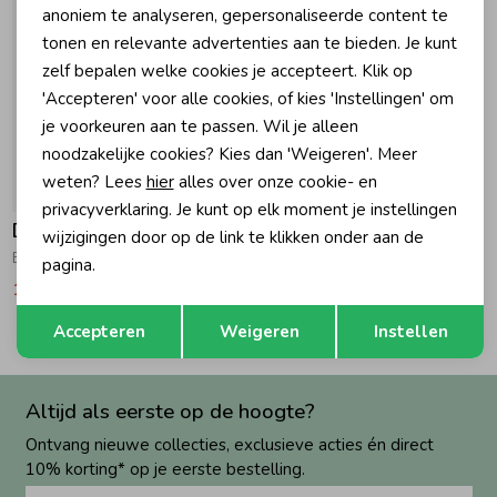
anoniem te analyseren, gepersonaliseerde content te
tonen en relevante advertenties aan te bieden. Je kunt
Zomeraccessoires
zelf bepalen welke cookies je accepteert. Klik op
'Accepteren' voor alle cookies, of kies 'Instellingen' om
Kledingaccessoires
je voorkeuren aan te passen. Wil je alleen
noodzakelijke cookies? Kies dan 'Weigeren'. Meer
weten? Lees
hier
alles over onze cookie- en
-50% korting
Beenmode
privacyverklaring. Je kunt op elk moment je instellingen
Daily7
wijzigingen door op de link te klikken onder aan de
Broek met streep Lolite
pagina.
Winteraccessoires
19,97
39,95
Opslaan
Terug
Accepteren
Weigeren
Instellen
Altijd als eerste op de hoogte?
Ontvang nieuwe collecties, exclusieve acties én direct
10% korting* op je eerste bestelling.