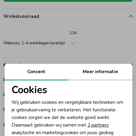
Ondergoed
Blouses
Winkelvoorraad
Regenkleding &-laarzen
Blazers & Gilets
134
Webonly: 1-4 werkdagen levertijd
Zomeraccessoires
Leggings
Kenmerken
Kledingaccessoires
Boxpakjes
Consent
Meer informatie
Betalen
Cookies
Beenmode
Rompers
Bezorgen of ophalen
Noodzakelijke cookies
Wij gebruiken cookies en vergelijkbare technieken om
Personalisatie cookies
Ruilen en retouren
je gebruikservaring te verbeteren. Met functionele
Ondergoed
cookies zorgen we dat de website goed werkt.
Analytische cookies
Gerelateerde producten
Daarnaast gebruiken wij samen met
2 partners
Regenkleding &-laarzen
Marketing cookies
analytische en marketingcookies om jouw gedrag