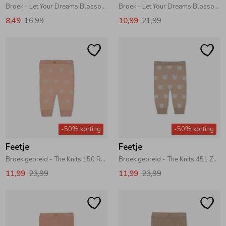
Broek - Let Your Dreams Blossom 300 Groen
Broek - Let Your Dreams Blossom 600 Offwhite
8,49
16,99
10,99
21,99
-50% korting
-50% korting
Feetje
Feetje
Broek gebreid - The Knits 150 Roze
Broek gebreid - The Knits 451 Zand melange
11,99
23,99
11,99
23,99