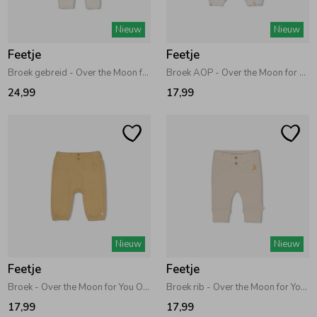
Zwemkleding
Zwemkleding
Cadeaubonnen
Winterjassen
Zwemvesten & Zwembandjes
Winterjassen
Nieuw
Nieuw
Feetje
Feetje
Jassen
Jassen
Haaraccessoires
Zomerjassen
Zomerjassen
Broek gebreid - Over the Moon for You Offwhite
Broek AOP - Over the Moon for You Offwhite
24,99
17,99
Vesten
Vesten
Kledingaccessoires
Overhemden
Overhemden
Babyaccessoires
Colberts & Gilets
Jurken
Verzorgingsproducten
Nieuw
Nieuw
Boxpakjes
Rokken & Skorts
Beenmode
Feetje
Feetje
Broek - Over the Moon for You Okergeel
Broek rib - Over the Moon for You Offwhite melange
Rompers
Jumpsuits
Winteraccessoires
17,99
17,99