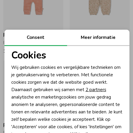
Feetje
Feetje
Consent
Meer informatie
Broek velours AO - Fall in Love Roze
Broek AOP - Fall in Love Offwhite
16,99
18,99
Cookies
Noodzakelijke cookies
Wij gebruiken cookies en vergelijkbare technieken om
Personalisatie cookies
je gebruikservaring te verbeteren. Met functionele
cookies zorgen we dat de website goed werkt.
Analytische cookies
Daarnaast gebruiken wij samen met
2 partners
Marketing cookies
analytische en marketingcookies om jouw gedrag
anoniem te analyseren, gepersonaliseerde content te
tonen en relevante advertenties aan te bieden. Je kunt
zelf bepalen welke cookies je accepteert. Klik op
Feetje
Feetje
'Accepteren' voor alle cookies, of kies 'Instellingen' om
Broek - Forest Garden Roze
Broek AOP - Forest Garden Zand