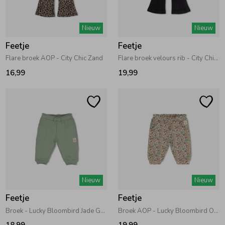
Zomeraccessoires
Nieuw
Nieuw
Feetje
Feetje
Kledingaccessoires
Flare broek AOP - City Chic Zand
Flare broek velours rib - City Chic Antraciet
16,99
19,99
Beenmode
Winteraccessoires
Nieuw
Nieuw
Feetje
Feetje
Broek - Lucky Bloombird Jade Groen
Broek AOP - Lucky Bloombird Offwhite
18,99
19,99