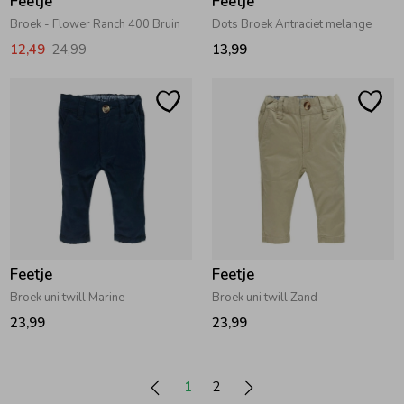
Feetje
Feetje
Broek - Flower Ranch 400 Bruin
Dots Broek Antraciet melange
12,49
24,99
13,99
Feetje
Feetje
Broek uni twill Marine
Broek uni twill Zand
23,99
23,99
1
2