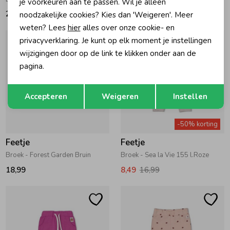
je voorkeuren aan te passen. Wil je alleen
21,99
19,99
noodzakelijke cookies? Kies dan 'Weigeren'. Meer
weten? Lees
hier
alles over onze cookie- en
privacyverklaring. Je kunt op elk moment je instellingen
wijzigingen door op de link te klikken onder aan de
pagina.
Opslaan
Terug
Accepteren
Weigeren
Instellen
-50% korting
Feetje
Feetje
Broek - Forest Garden Bruin
Broek - Sea la Vie 155 l.Roze
18,99
8,49
16,99