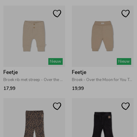
Ondergoed
Blouses
Regenkleding &-laarzen
Blazers & Gilets
Zomeraccessoires
Leggings
Nieuw
Nieuw
Kledingaccessoires
Boxpakjes
Feetje
Feetje
Broek rib met streep - Over the Moon for You Taupe
Broek - Over the Moon for You Taupe
17,99
19,99
Beenmode
Rompers
Ondergoed
Regenkleding &-laarzen