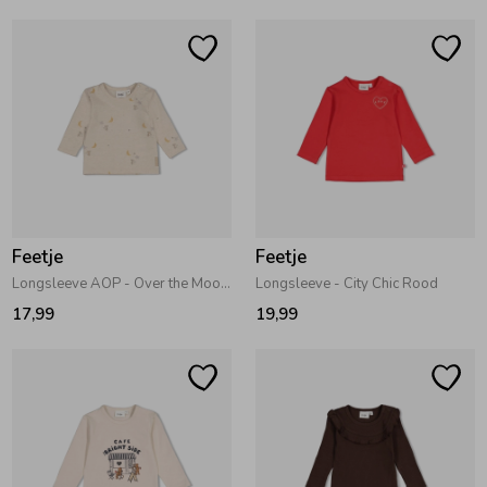
Ondergoed
Blouses
Regenkleding &-laarzen
Blazers & Gilets
Zomeraccessoires
Leggings
Kledingaccessoires
Boxpakjes
Feetje
Feetje
Longsleeve AOP - Over the Moon for You Offwhite melange
Longsleeve - City Chic Rood
17,99
19,99
Beenmode
Rompers
Ondergoed
Regenkleding &-laarzen