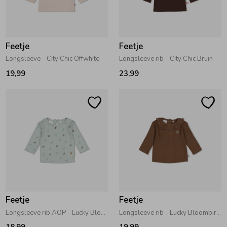
Zomeraccessoires
Feetje
Feetje
Kledingaccessoires
Longsleeve - City Chic Offwhite
Longsleeve rib - City Chic Bruin
19,99
23,99
Beenmode
Winteraccessoires
Feetje
Feetje
Longsleeve rib AOP - Lucky Bloombird Mint
Longsleeve rib - Lucky Bloombird Bruin
18,99
19,99