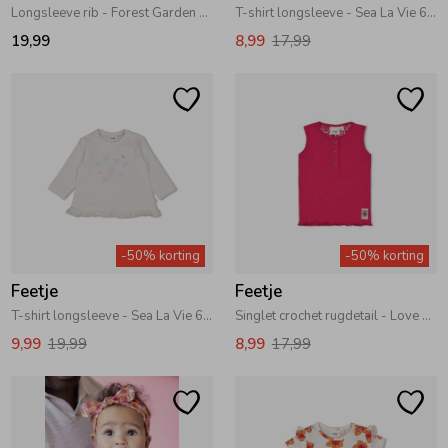
Longsleeve rib - Forest Garden Roze
T-shirt longsleeve - Sea La Vie 600 Offwhite
19,99
8,99
17,99
-50% korting
-50% korting
Feetje
Feetje
T-shirt longsleeve - Sea La Vie 600 Offwhite
Singlet crochet rugdetail - Love Peace Aloha 180 Fuchsia
9,99
19,99
8,99
17,99