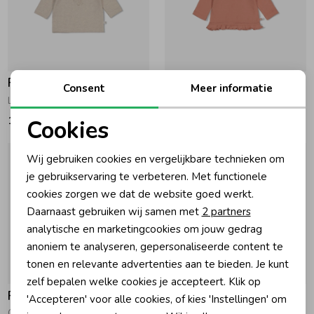
Feetje
Feetje
Consent
Meer informatie
Longsleeve - The Cuddle Company Taupe melange
Longsleeve rib - Fall in Love Roze
15,99
18,99
Cookies
Noodzakelijke cookies
Wij gebruiken cookies en vergelijkbare technieken om
Personalisatie cookies
je gebruikservaring te verbeteren. Met functionele
cookies zorgen we dat de website goed werkt.
Analytische cookies
Daarnaast gebruiken wij samen met
2 partners
Marketing cookies
analytische en marketingcookies om jouw gedrag
anoniem te analyseren, gepersonaliseerde content te
tonen en relevante advertenties aan te bieden. Je kunt
zelf bepalen welke cookies je accepteert. Klik op
Feetje
Feetje
'Accepteren' voor alle cookies, of kies 'Instellingen' om
Overslagshirt rib AOP - Fall in Love Roze melange
Longsleeve rib - Fall in Love Roze melange