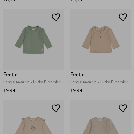
Feetje
Feetje
Longsleeve rib - Lucky Bloombird Jade Groen
Longsleeve rib - Lucky Bloombird Offwhite
19,99
19,99