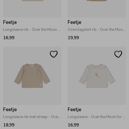
Zwemkleding
Zwemkleding
Cadeaubonnen
Winterjassen
Zwemvesten & Zwembandjes
Winterjassen
Feetje
Feetje
Jassen
Jassen
Haaraccessoires
Zomerjassen
Zomerjassen
Longsleeve rib - Over the Moon for You Offwhite melange
Overslagshirt rib - Over the Moon for You Taupe
16,99
19,99
Vesten
Vesten
Kledingaccessoires
Overhemden
Overhemden
Babyaccessoires
Colberts & Gilets
Jurken
Verzorgingsproducten
Boxpakjes
Rokken & Skorts
Beenmode
Feetje
Feetje
Longsleeve rib met streep - Over the Moon for You Taupe
Longsleeve - Over the Moon for You Offwhite
Rompers
Jumpsuits
Winteraccessoires
18,99
16,99