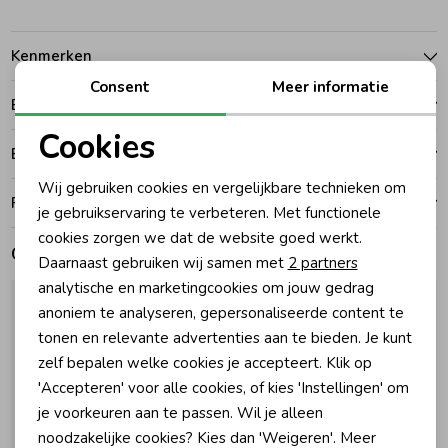
Zomeraccessoires
Kenmerken
Consent
Meer informatie
Betalen
Kledingaccessoires
Cookies
Bezorgen of ophalen
Noodzakelijke cookies
Beenmode
Wij gebruiken cookies en vergelijkbare technieken om
Ruilen en retouren
Personalisatie cookies
je gebruikservaring te verbeteren. Met functionele
cookies zorgen we dat de website goed werkt.
Winteraccessoires
Analytische cookies
Gerelateerde producten
Daarnaast gebruiken wij samen met
2 partners
Marketing cookies
analytische en marketingcookies om jouw gedrag
anoniem te analyseren, gepersonaliseerde content te
tonen en relevante advertenties aan te bieden. Je kunt
zelf bepalen welke cookies je accepteert. Klik op
'Accepteren' voor alle cookies, of kies 'Instellingen' om
je voorkeuren aan te passen. Wil je alleen
noodzakelijke cookies? Kies dan 'Weigeren'. Meer