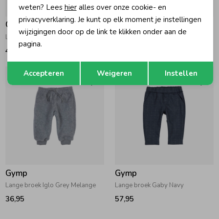
weten? Lees
hier
alles over onze cookie- en
privacyverklaring. Je kunt op elk moment je instellingen
Gymp
Gymp
wijzigingen door op de link te klikken onder aan de
Lange broek George Navy
Lange broek Edward Navy
pagina.
49,95
42,95
Opslaan
Terug
Accepteren
Weigeren
Instellen
Gymp
Gymp
Lange broek Iglo Grey Melange
Lange broek Gaby Navy
36,95
57,95