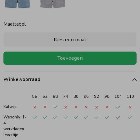
Ondergoed
Blouses
Maattabel
Regenkleding &-laarzen
Blazers & Gilets
Kies een maat
Zomeraccessoires
Leggings
Toevoegen
Kledingaccessoires
Boxpakjes
Winkelvoorraad
Beenmode
Rompers
56
62
68
74
80
86
92
98
104
110
Katwijk
Ondergoed
Webonly: 1-
4
werkdagen
Regenkleding &-laarzen
levertijd