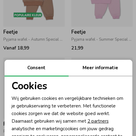
Feetje
Feetje
Pyjama wafel - Autumn Special 400 Bruin
Pyjama wafel - Summer Special 225 Lila
Vanaf 18,99
21,99
Consent
Meer informatie
Cookies
Noodzakelijke cookies
Wij gebruiken cookies en vergelijkbare technieken om
Personalisatie cookies
je gebruikservaring te verbeteren. Met functionele
cookies zorgen we dat de website goed werkt.
Analytische cookies
Daarnaast gebruiken wij samen met
2 partners
Feetje
Feetje
Marketing cookies
analytische en marketingcookies om jouw gedrag
Pyjama wafel 010 Marine
Pyjama wafel 015 Blauw