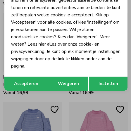
anoniem te analyseren, gepersonaliseerde content te
Vanaf 16,99
Vanaf 16,99
tonen en relevante advertenties aan te bieden. Je kunt
zelf bepalen welke cookies je accepteert. Klik op
'Accepteren' voor alle cookies, of kies 'Instellingen' om
je voorkeuren aan te passen. Wil je alleen
noodzakelijke cookies? Kies dan 'Weigeren'. Meer
weten? Lees
hier
alles over onze cookie- en
privacyverklaring. Je kunt op elk moment je instellingen
wijzigingen door op de link te klikken onder aan de
pagina.
Feetje
Feetje
Opslaan
Terug
Accepteren
Weigeren
Instellen
Pyjama wafel 150 Roze
Pyjama wafel 650 Grijs
Vanaf 16,99
Vanaf 16,99