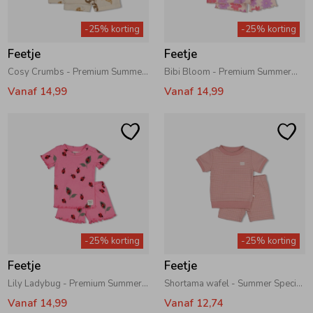
Zwemkleding
Zwemkleding
Cadeaubonnen
Winterjassen
Zwemvesten & Zwembandjes
Winterjassen
-25% korting
-25% korting
Feetje
Feetje
Jassen
Jassen
Haaraccessoires
Zomerjassen
Zomerjassen
Cosy Crumbs - Premium Summerwear by Feetje Offwhite
Bibi Bloom - Premium Summerwear by Feetje Lila
Vanaf 14,99
Vanaf 14,99
Vesten
Vesten
Kledingaccessoires
Overhemden
Overhemden
Babyaccessoires
Colberts & Gilets
Jurken
Verzorgingsproducten
-25% korting
-25% korting
Boxpakjes
Rokken & Skorts
Beenmode
Feetje
Feetje
Lily Ladybug - Premium Summerwear by Feetje Roze
Shortama wafel - Summer Special Mauve
Rompers
Jumpsuits
Winteraccessoires
Vanaf 14,99
Vanaf 12,74