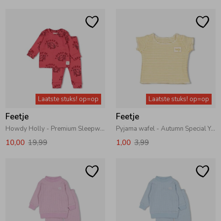
Ondergoed
Blouses
Regenkleding &-laarzen
Blazers & Gilets
Zomeraccessoires
Leggings
Laatste stuks! op=op
Laatste stuks! op=op
Kledingaccessoires
Boxpakjes
Feetje
Feetje
Howdy Holly - Premium Sleepwear by Feetje Berry
Pyjama wafel - Autumn Special Yellow Ochre
10,00
19,99
1,00
3,99
Beenmode
Rompers
Ondergoed
Regenkleding &-laarzen