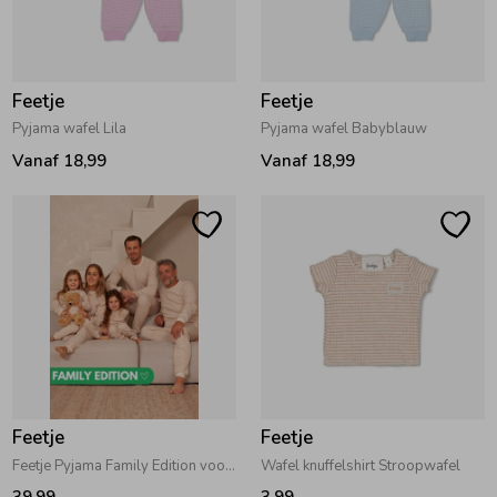
Zomeraccessoires
Feetje
Feetje
Kledingaccessoires
Pyjama wafel Lila
Pyjama wafel Babyblauw
Vanaf 18,99
Vanaf 18,99
Beenmode
Winteraccessoires
Feetje
Feetje
Feetje Pyjama Family Edition voor volwassenen Stroopwafel
Wafel knuffelshirt Stroopwafel
39,99
3,99